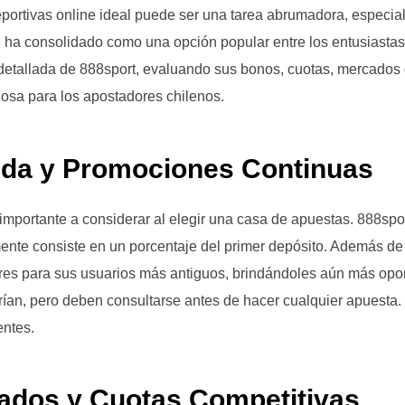
portivas online ideal puede ser una tarea abrumadora, especia
 ha consolidado como una opción popular entre los entusiastas
detallada de 888sport, evaluando sus bonos, cuotas, mercados 
iosa para los apostadores chilenos.
ida y Promociones Continuas
 importante a considerar al elegir una casa de apuestas. 888spo
nte consiste en un porcentaje del primer depósito. Además de 
res para sus usuarios más antiguos, brindándoles aún más opo
ían, pero deben consultarse antes de hacer cualquier apuesta.
entes.
ados y Cuotas Competitivas