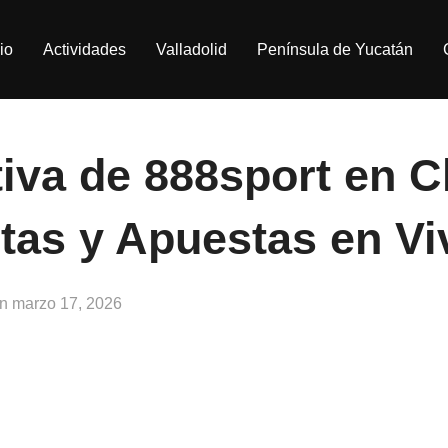
cio
Actividades
Valladolid
Península de Yucatán
tiva de 888sport en C
tas y Apuestas en Vi
Publicado
en
marzo 17, 2026
el