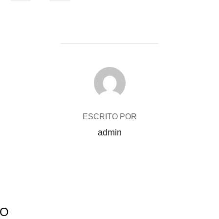
AUTOR DE LA ENTRADA
ESCRITO POR
admin
IO