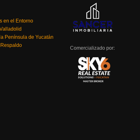
s en el Entorno
 Valladolid
n la Península de Yucatán
y Respaldo
Comercializado por: