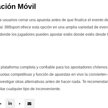
ación Móvil
s usuarios cerrar una apuesta antes de que finalice el evento 
l. 888sport ofrece esta opción en una amplia variedad de even
ca donde los jugadores pueden apostar estés donde estés desde tu
 plataforma completa y confiable para los apostadores chileno
otas competitivas y función de apuestas en vivo la convierten 
estigar otras alternativas antes de hacer nada. Te recomendam
tar cualquier tipo de inconveniente.