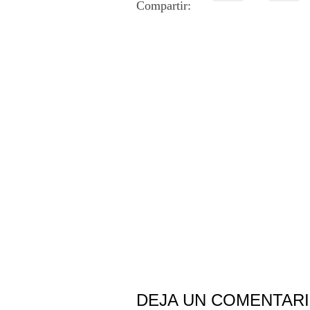
Compartir:
DEJA UN COMENTAR