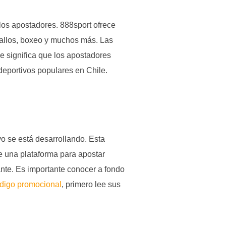
los apostadores. 888sport ofrece
aballos, boxeo y muchos más. Las
e significa que los apostadores
deportivos populares en Chile.
vo se está desarrollando. Esta
e una plataforma para apostar
ante. Es importante conocer a fondo
digo promocional
, primero lee sus