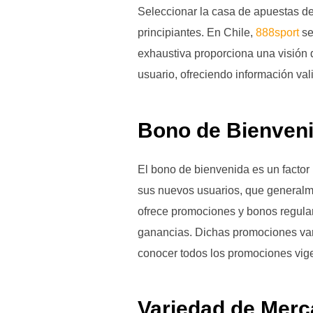
Seleccionar la casa de apuestas de
principiantes. En Chile,
888sport
se
exhaustiva proporciona una visión 
usuario, ofreciendo información val
Bono de Bienven
El bono de bienvenida es un factor
sus nuevos usuarios, que generalme
ofrece promociones y bonos regula
ganancias. Dichas promociones var
conocer todos los promociones vig
Variedad de Merc