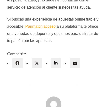
tus posibilidades, y no dudes en contactar con el
servicio de atención al cliente si necesitas ayuda.
Si buscas una experiencia de apuestas online fiable y
accesible,
Parimatch acceso
a su plataforma te ofrece
una variedad de deportes y opciones para disfrutar de
tu pasión por las apuestas.
Compartir:
AUTOR DE LA ENTRADA