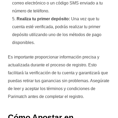
correo electrónico o un código SMS enviado a tu
número de teléfono.
Realiza tu primer depósito:
Una vez que tu
cuenta esté verificada, podrás realizar tu primer
depósito utilizando uno de los métodos de pago
disponibles.
Es importante proporcionar información precisa y
actualizada durante el proceso de registro. Esto
facilitará la verificación de tu cuenta y garantizará que
puedas retirar tus ganancias sin problemas. Asegúrate
de leer y aceptar los términos y condiciones de
Parimatch antes de completar el registro.
Cómo Apostar en