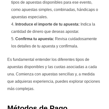
tipos de apuestas disponibles para ese evento,
como apuestas simples, combinadas, hándicaps o
apuestas especiales.
Introduce el importe de tu apuesta:
Indica la
cantidad de dinero que deseas apostar.
Confirma tu apuesta:
Revisa cuidadosamente
los detalles de tu apuesta y confírmala.
Es fundamental entender los diferentes tipos de
apuestas disponibles y las cuotas asociadas a cada
una. Comienza con apuestas sencillas y, a medida
que adquieras experiencia, puedes explorar opciones
más complejas.
Métodos de Pago