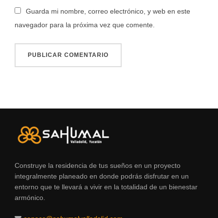
Guarda mi nombre, correo electrónico, y web en este
navegador para la próxima vez que comente.
Construye la residencia de tus sueños en un proyecto
integralmente planeado en donde podrás disfrutar en un
entorno que te llevará a vivir en la totalidad de un bienestar
armónico.