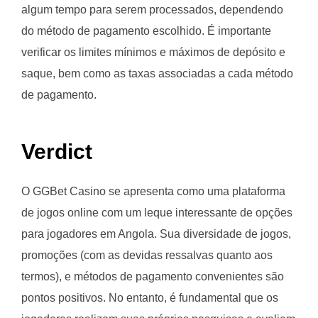
algum tempo para serem processados, dependendo
do método de pagamento escolhido. É importante
verificar os limites mínimos e máximos de depósito e
saque, bem como as taxas associadas a cada método
de pagamento.
Verdict
O GGBet Casino se apresenta como uma plataforma
de jogos online com um leque interessante de opções
para jogadores em Angola. Sua diversidade de jogos,
promoções (com as devidas ressalvas quanto aos
termos), e métodos de pagamento convenientes são
pontos positivos. No entanto, é fundamental que os