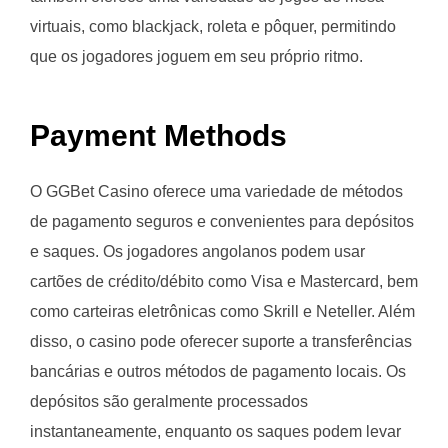
virtuais, como blackjack, roleta e pôquer, permitindo
que os jogadores joguem em seu próprio ritmo.
Payment Methods
O GGBet Casino oferece uma variedade de métodos
de pagamento seguros e convenientes para depósitos
e saques. Os jogadores angolanos podem usar
cartões de crédito/débito como Visa e Mastercard, bem
como carteiras eletrônicas como Skrill e Neteller. Além
disso, o casino pode oferecer suporte a transferências
bancárias e outros métodos de pagamento locais. Os
depósitos são geralmente processados
instantaneamente, enquanto os saques podem levar