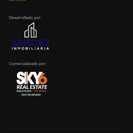
Desarrollado por:
Comercializado por: