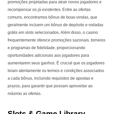
promoções projetadas para atrair novos jogadores e
recompensar os já existentes. Entre as ofertas
comuns, encontramos bônus de boas-vindas, que
geralmente incluem um bônus de depósito e rodadas
grátis em slots selecionados. Além disso, o casino
frequentemente oferece promoções sazonais, torneios
e programas de fidelidade, proporcionando
oportunidades adicionais aos jogadores para
aumentarem seus ganhos. É crucial que os jogadores
leiam atentamente os termos e condições associados
a cada bônus, incluindo requisitos de apostas e
prazos, para garantir que possam aproveitar ao
máximo as ofertas.
Slots & Game Library