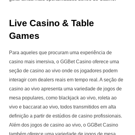
Live Casino & Table
Games
Para aqueles que procuram uma experiência de
casino mais imersiva, o GGBet Casino oferece uma
seção de casino ao vivo onde os jogadores podem
interagir com dealers reais em tempo real. A seção de
casino ao vivo apresenta uma variedade de jogos de
mesa populares, como blackjack ao vivo, roleta ao
vivo e baccarat ao vivo, todos transmitidos em alta
definição a partir de estúdios de casino profissionais.
Além dos jogos de casino ao vivo, o GGBet Casino
também oferece uma variedade de jogos de mesa