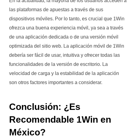
En la actualidad, la mayoría de los usuarios acceden a
las plataformas de apuestas a través de sus
dispositivos móviles. Por lo tanto, es crucial que 1Win
ofrezca una buena experiencia móvil, ya sea a través
de una aplicación dedicada o de una versión móvil
optimizada del sitio web. La aplicación móvil de 1Win
debería ser fácil de usar, intuitiva y ofrecer todas las
funcionalidades de la versión de escritorio. La
velocidad de carga y la estabilidad de la aplicación
son otros factores importantes a considerar.
Conclusión: ¿Es
Recomendable 1Win en
México?