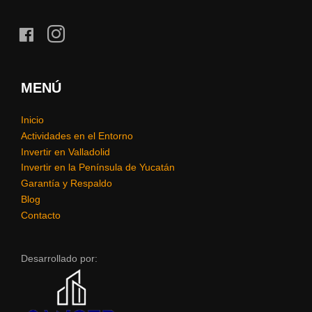
facebook
instagram
MENÚ
Inicio
Actividades en el Entorno
Invertir en Valladolid
Invertir en la Península de Yucatán
Garantía y Respaldo
Blog
Contacto
Desarrollado por: