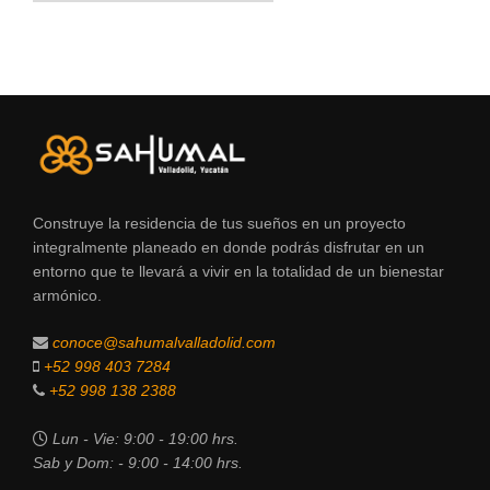
Construye la residencia de tus sueños en un proyecto
integralmente planeado en donde podrás disfrutar en un
entorno que te llevará a vivir en la totalidad de un bienestar
armónico.
conoce@sahumalvalladolid.com
+52 998 403 7284
+52 998 138 2388
Lun - Vie: 9:00 - 19:00 hrs.
Sab y Dom: - 9:00 - 14:00 hrs.