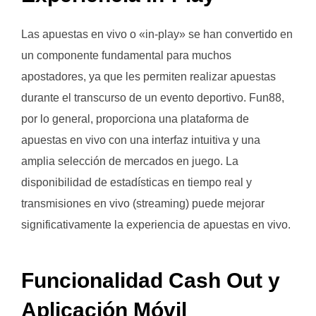
Las apuestas en vivo o «in-play» se han convertido en
un componente fundamental para muchos
apostadores, ya que les permiten realizar apuestas
durante el transcurso de un evento deportivo. Fun88,
por lo general, proporciona una plataforma de
apuestas en vivo con una interfaz intuitiva y una
amplia selección de mercados en juego. La
disponibilidad de estadísticas en tiempo real y
transmisiones en vivo (streaming) puede mejorar
significativamente la experiencia de apuestas en vivo.
Funcionalidad Cash Out y
Aplicación Móvil