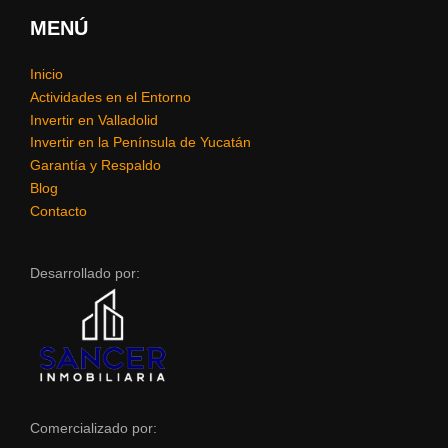
MENÚ
Inicio
Actividades en el Entorno
Invertir en Valladolid
Invertir en la Península de Yucatán
Garantía y Respaldo
Blog
Contacto
Desarrollado por:
Comercializado por: