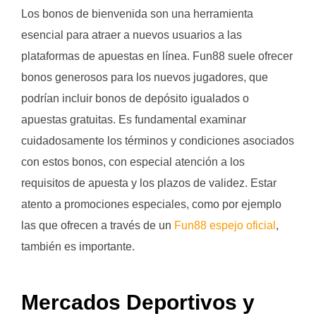
Los bonos de bienvenida son una herramienta
esencial para atraer a nuevos usuarios a las
plataformas de apuestas en línea. Fun88 suele ofrecer
bonos generosos para los nuevos jugadores, que
podrían incluir bonos de depósito igualados o
apuestas gratuitas. Es fundamental examinar
cuidadosamente los términos y condiciones asociados
con estos bonos, con especial atención a los
requisitos de apuesta y los plazos de validez. Estar
atento a promociones especiales, como por ejemplo
las que ofrecen a través de un
Fun88 espejo oficial
,
también es importante.
Mercados Deportivos y