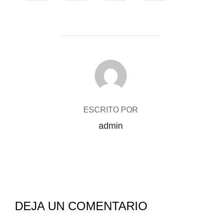
AUTOR DE LA ENTRADA
ESCRITO POR
admin
DEJA UN COMENTARIO