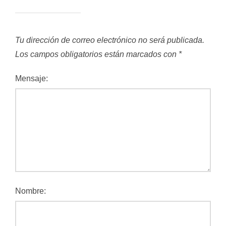
Tu dirección de correo electrónico no será publicada.
Los campos obligatorios están marcados con
*
Mensaje:
Nombre: