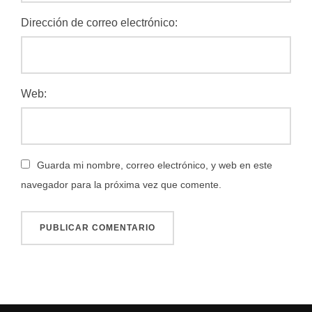
Dirección de correo electrónico:
Web:
Guarda mi nombre, correo electrónico, y web en este
navegador para la próxima vez que comente.