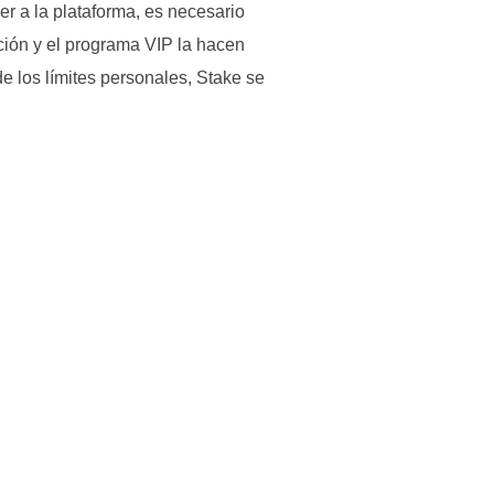
r a la plataforma, es necesario
ción y el programa VIP la hacen
 los límites personales, Stake se