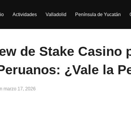
cio
Actividades
Valladolid
Península de Yucatán
iew de Stake Casino 
Peruanos: ¿Vale la P
Publicado
en
marzo 17, 2026
el