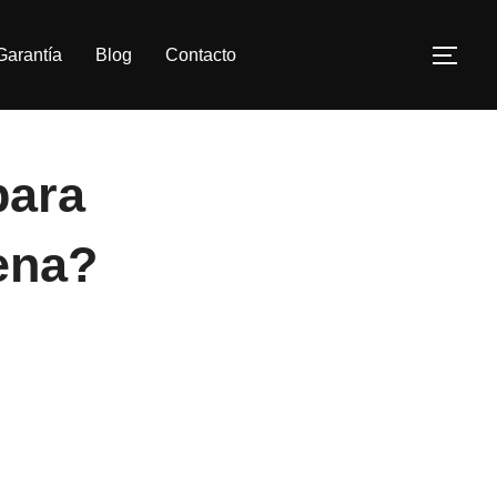
Garantía
Blog
Contacto
ALT
para
ena?