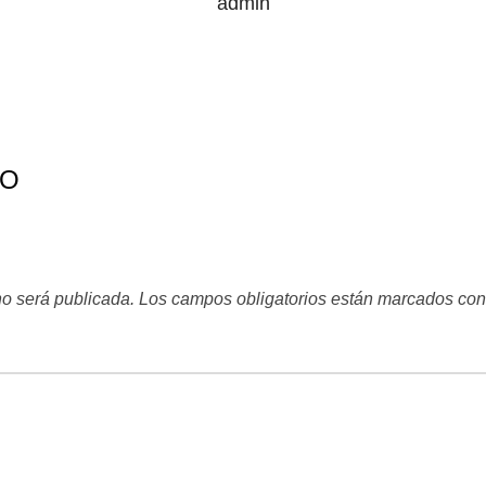
admin
IO
no será publicada.
Los campos obligatorios están marcados co