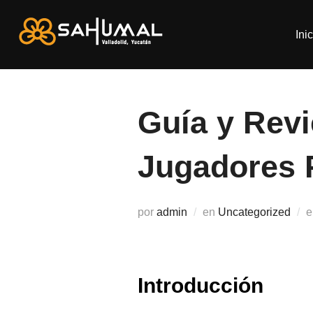
Saltar
al
Ini
contenido
Guía y Rev
Jugadores 
por
admin
en
Uncategorized
Introducción