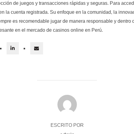
cción de juegos y transacciones rápidas y seguras. Para accede
n la cuenta registrada. Su enfoque en la comunidad, la innova
iempre es recomendable jugar de manera responsable y dentro de
resante en el mercado de casinos online en Perú.
AUTOR DE LA ENTRADA
ESCRITO POR