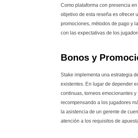
Como plataforma con presencia en
objetivo de esta reseña es ofrecer 
promociones, métodos de pago y la
con las expectativas de los jugado
Bonos y Promoci
Stake implementa una estrategia de
existentes. En lugar de depender 
continuas, torneos emocionantes y 
recompensando a los jugadores más
la asistencia de un gerente de cuen
atención a los requisitos de apuest