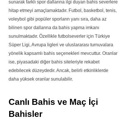
sunarak farklı spor dallarına ilgi duyan bahis severlere
hitap etmeyi amaçlamaktadır. Futbol, basketbol, tenis,
voleybol gibi popüler sporların yanı sıra, daha az
bilinen spor dallarına da bahis yapma imkanı
sunulmaktadır. Özellikle futbolseverler için Türkiye
Süper Ligi, Avrupa ligleri ve uluslararası turnuvalara
yönelik kapsamlı bahis seçenekleri mevcuttur. Oranlar
ise, piyasadaki diğer bahis siteleriyle rekabet
edebilecek düzeydedir. Ancak, belirli etkinliklerde
daha yüksek oranlar sunulabilir.
Canlı Bahis ve Maç İçi
Bahisler