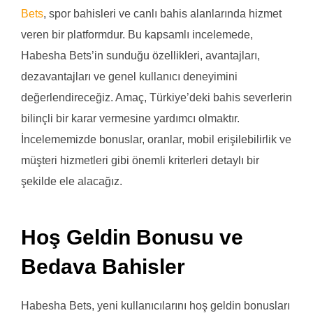
Bets
, spor bahisleri ve canlı bahis alanlarında hizmet
veren bir platformdur. Bu kapsamlı incelemede,
Habesha Bets’in sunduğu özellikleri, avantajları,
dezavantajları ve genel kullanıcı deneyimini
değerlendireceğiz. Amaç, Türkiye’deki bahis severlerin
bilinçli bir karar vermesine yardımcı olmaktır.
İncelememizde bonuslar, oranlar, mobil erişilebilirlik ve
müşteri hizmetleri gibi önemli kriterleri detaylı bir
şekilde ele alacağız.
Hoş Geldin Bonusu ve
Bedava Bahisler
Habesha Bets, yeni kullanıcılarını hoş geldin bonusları