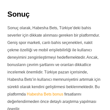
Sonuç
Sonuç olarak, Habesha Bets, Türkiye’deki bahis
severler için dikkate alınması gereken bir platformdur.
Geniş spor marketi, canlı bahis seçenekleri, nakit
çekme özelliği ve mobil erişilebilirliği ile kullanıcı
deneyimini zenginleştirmeyi hedeflemektedir. Ancak,
bonusların çevrim şartlarını ve oranları dikkatlice
incelemek önemlidir. Türkiye pazarı içerisinde,
Habesha Bets’in kullanıcı memnuniyetini artırmak için
sürekli olarak kendini geliştirmesi beklenmektedir. Bu
platformda
Habesha Bets bonus
fırsatlarını
değerlendirmeden önce detaylı araştırma yapılması
önerilir.