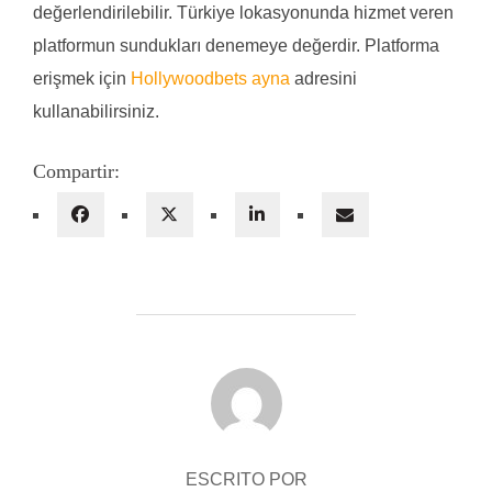
değerlendirilebilir. Türkiye lokasyonunda hizmet veren
platformun sundukları denemeye değerdir. Platforma
erişmek için
Hollywoodbets ayna
adresini
kullanabilirsiniz.
Compartir:
AUTOR DE LA ENTRADA
ESCRITO POR