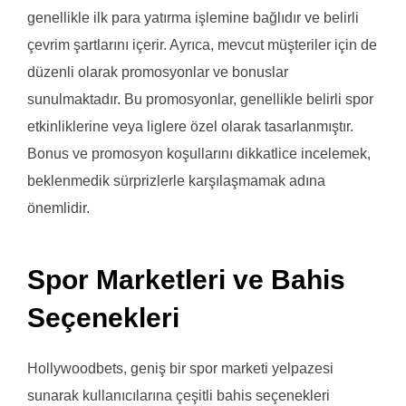
genellikle ilk para yatırma işlemine bağlıdır ve belirli
çevrim şartlarını içerir. Ayrıca, mevcut müşteriler için de
düzenli olarak promosyonlar ve bonuslar
sunulmaktadır. Bu promosyonlar, genellikle belirli spor
etkinliklerine veya liglere özel olarak tasarlanmıştır.
Bonus ve promosyon koşullarını dikkatlice incelemek,
beklenmedik sürprizlerle karşılaşmamak adına
önemlidir.
Spor Marketleri ve Bahis
Seçenekleri
Hollywoodbets, geniş bir spor marketi yelpazesi
sunarak kullanıcılarına çeşitli bahis seçenekleri