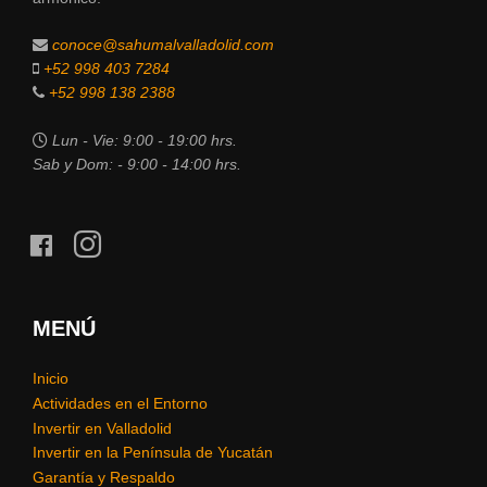
conoce@sahumalvalladolid.com
+52 998 403 7284
+52 998 138 2388
Lun - Vie: 9:00 - 19:00 hrs.
Sab y Dom: - 9:00 - 14:00 hrs.
facebook
instagram
MENÚ
Inicio
Actividades en el Entorno
Invertir en Valladolid
Invertir en la Península de Yucatán
Garantía y Respaldo