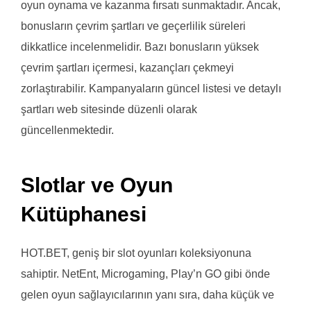
oyun oynama ve kazanma fırsatı sunmaktadır. Ancak,
bonusların çevrim şartları ve geçerlilik süreleri
dikkatlice incelenmelidir. Bazı bonusların yüksek
çevrim şartları içermesi, kazançları çekmeyi
zorlaştırabilir. Kampanyaların güncel listesi ve detaylı
şartları web sitesinde düzenli olarak
güncellenmektedir.
Slotlar ve Oyun
Kütüphanesi
HOT.BET, geniş bir slot oyunları koleksiyonuna
sahiptir. NetEnt, Microgaming, Play’n GO gibi önde
gelen oyun sağlayıcılarının yanı sıra, daha küçük ve