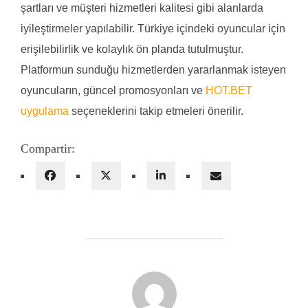
şartları ve müşteri hizmetleri kalitesi gibi alanlarda
iyileştirmeler yapılabilir. Türkiye içindeki oyuncular için
erişilebilirlik ve kolaylık ön planda tutulmuştur.
Platformun sunduğu hizmetlerden yararlanmak isteyen
oyuncuların, güncel promosyonları ve
HOT.BET
uygulama
seçeneklerini takip etmeleri önerilir.
Compartir:
AUTOR DE LA ENTRADA