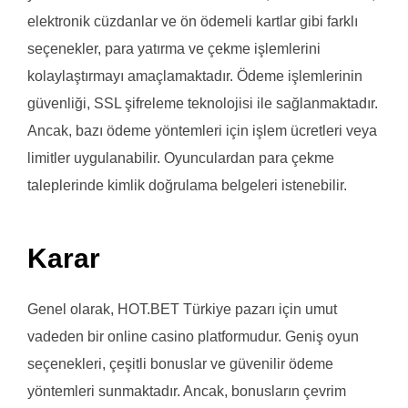
elektronik cüzdanlar ve ön ödemeli kartlar gibi farklı
seçenekler, para yatırma ve çekme işlemlerini
kolaylaştırmayı amaçlamaktadır. Ödeme işlemlerinin
güvenliği, SSL şifreleme teknolojisi ile sağlanmaktadır.
Ancak, bazı ödeme yöntemleri için işlem ücretleri veya
limitler uygulanabilir. Oyunculardan para çekme
taleplerinde kimlik doğrulama belgeleri istenebilir.
Karar
Genel olarak, HOT.BET Türkiye pazarı için umut
vadeden bir online casino platformudur. Geniş oyun
seçenekleri, çeşitli bonuslar ve güvenilir ödeme
yöntemleri sunmaktadır. Ancak, bonusların çevrim