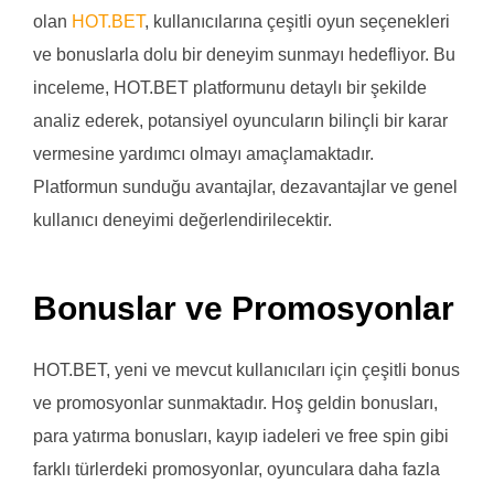
olan
HOT.BET
, kullanıcılarına çeşitli oyun seçenekleri
ve bonuslarla dolu bir deneyim sunmayı hedefliyor. Bu
inceleme, HOT.BET platformunu detaylı bir şekilde
analiz ederek, potansiyel oyuncuların bilinçli bir karar
vermesine yardımcı olmayı amaçlamaktadır.
Platformun sunduğu avantajlar, dezavantajlar ve genel
kullanıcı deneyimi değerlendirilecektir.
Bonuslar ve Promosyonlar
HOT.BET, yeni ve mevcut kullanıcıları için çeşitli bonus
ve promosyonlar sunmaktadır. Hoş geldin bonusları,
para yatırma bonusları, kayıp iadeleri ve free spin gibi
farklı türlerdeki promosyonlar, oyunculara daha fazla