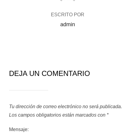
ESCRITO POR
admin
DEJA UN COMENTARIO
Tu dirección de correo electrónico no será publicada.
Los campos obligatorios están marcados con
*
Mensaje: