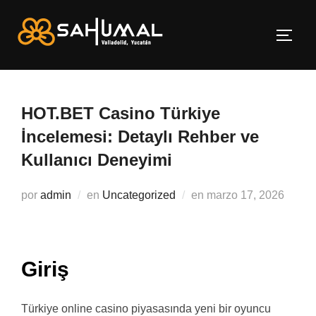
Saltar
al
ALTE
contenido
HOT.BET Casino Türkiye
İncelemesi: Detaylı Rehber ve
Kullanıcı Deneyimi
Publicado
por
admin
en
Uncategorized
en
marzo 17, 2026
el
Giriş
Türkiye online casino piyasasında yeni bir oyuncu