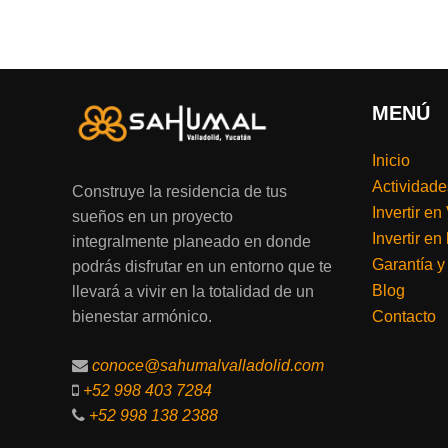
MENÚ
Inicio
Actividade
Construye la residencia de tus
Invertir en
sueños en un proyecto
Invertir e
integralmente planeado en donde
Garantía 
podrás disfrutar en un entorno que te
Blog
llevará a vivir en la totalidad de un
Contacto
bienestar armónico.
conoce@sahumalvalladolid.com
+52 998 403 7284
+52 998 138 2388