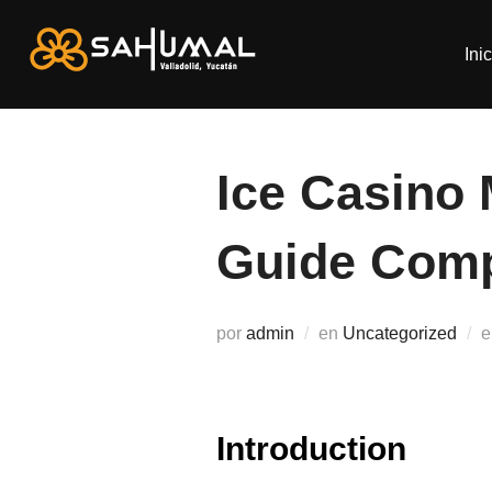
Saltar
al
Ini
contenido
Ice Casino
Guide Comp
por
admin
en
Uncategorized
Introduction