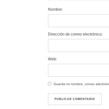
Nombre:
Dirección de correo electrónico:
Web:
Guarda mi nombre, correo electróni