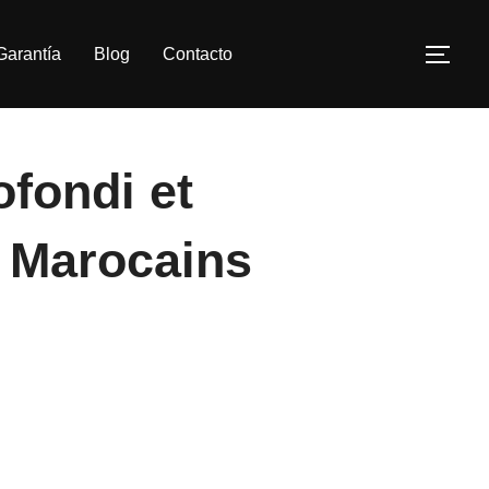
Garantía
Blog
Contacto
ALT
fondi et
 Marocains