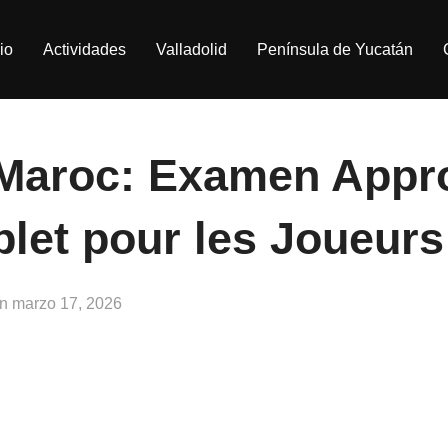
cio
Actividades
Valladolid
Península de Yucatán
 Maroc: Examen Appro
let pour les Joueurs
Publicado
en
marzo 17, 2026
el