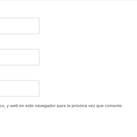
co, y web en este navegador para la próxima vez que comente.