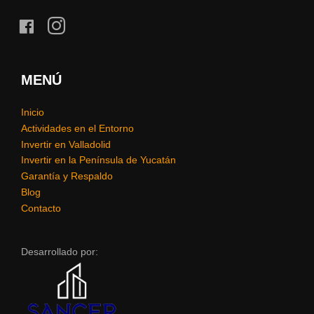
facebook
instagram
MENÚ
Inicio
Actividades en el Entorno
Invertir en Valladolid
Invertir en la Península de Yucatán
Garantía y Respaldo
Blog
Contacto
Desarrollado por: