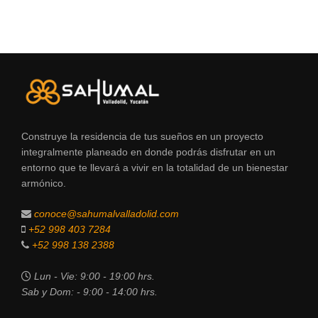
Construye la residencia de tus sueños en un proyecto
integralmente planeado en donde podrás disfrutar en un
entorno que te llevará a vivir en la totalidad de un bienestar
armónico.
conoce@sahumalvalladolid.com
+52 998 403 7284
+52 998 138 2388
Lun - Vie: 9:00 - 19:00 hrs.
Sab y Dom: - 9:00 - 14:00 hrs.