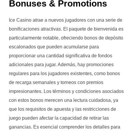
Bonuses & Promotions
Ice Casino atrae a nuevos jugadores con una serie de
bonificaciones atractivas. El paquete de bienvenida es
particularmente notable, ofreciendo bonos de depósito
escalonados que pueden acumularse para
proporcionar una cantidad significativa de fondos
adicionales para jugar. Además, hay promociones
regulares para los jugadores existentes, como bonos
de recarga semanales y torneos con premios
impresionantes. Los términos y condiciones asociados
con estos bonos merecen una lectura cuidadosa, ya
que los requisitos de apuesta y las restricciones de
juego pueden afectar la capacidad de retirar las
ganancias. Es esencial comprender los detalles para