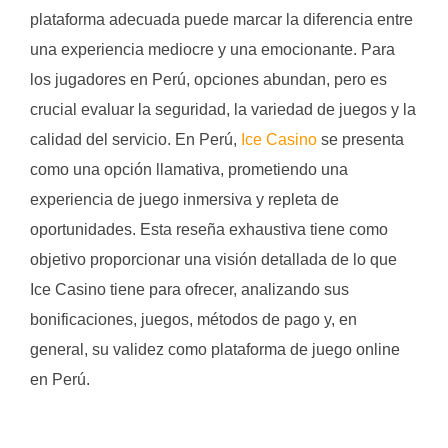
plataforma adecuada puede marcar la diferencia entre
una experiencia mediocre y una emocionante. Para
los jugadores en Perú, opciones abundan, pero es
crucial evaluar la seguridad, la variedad de juegos y la
calidad del servicio. En Perú,
Ice Casino
se presenta
como una opción llamativa, prometiendo una
experiencia de juego inmersiva y repleta de
oportunidades. Esta reseña exhaustiva tiene como
objetivo proporcionar una visión detallada de lo que
Ice Casino tiene para ofrecer, analizando sus
bonificaciones, juegos, métodos de pago y, en
general, su validez como plataforma de juego online
en Perú.