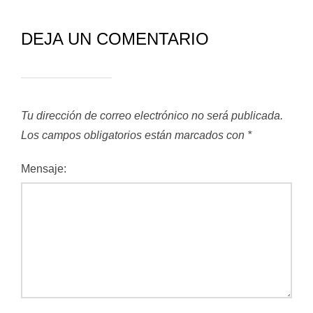
DEJA UN COMENTARIO
Tu dirección de correo electrónico no será publicada.
Los campos obligatorios están marcados con
*
Mensaje: