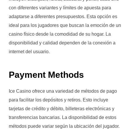
con diferentes variantes y límites de apuesta para
adaptarse a diferentes presupuestos. Esta opción es
ideal para los jugadores que buscan la emoción de un
casino físico desde la comodidad de su hogar. La
disponibilidad y calidad dependen de la conexión a
internet del usuario.
Payment Methods
Ice Casino ofrece una variedad de métodos de pago
para facilitar los depósitos y retiros. Esto incluye
tarjetas de crédito y débito, billeteras electrónicas y
transferencias bancarias. La disponibilidad de estos
métodos puede variar según la ubicación del jugador.