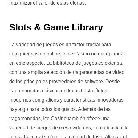
maximizar el valor de estas ofertas.
Slots & Game Library
La variedad de juegos es un factor crucial para
cualquier casino online, e Ice Casino no decepciona
en este aspecto. La biblioteca de juegos es extensa,
con una amplia selección de tragamonedas de video
de los principales proveedores de software. Desde
tragamonedas clásicas de frutas hasta títulos
modernos con gráficos y características innovadoras,
hay algo para todos los gustos. Además de las
tragamonedas, Ice Casino también ofrece una
variedad de juegos de mesa virtuales, como blackjack,
ruleta, baccarat y póker. La calidad de los gráficos y el