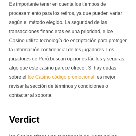
Es importante tener en cuenta los tiempos de
procesamiento para los retiros, ya que pueden variar
según el método elegido. La seguridad de las
transacciones financieras es una prioridad, e Ice
Casino utiliza tecnología de encriptación para proteger
la información confidencial de los jugadores. Los
jugadores de Perú buscan opciones fáciles y seguras,
algo que este casino parece ofrecer. Si hay dudas
sobre el
Ice Casino código promocional
, es mejor
revisar la sección de términos y condiciones o
contactar al soporte.
Verdict