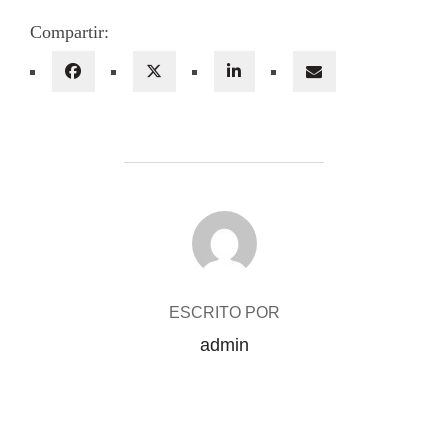
Compartir:
AUTOR DE LA ENTRADA
ESCRITO POR
admin