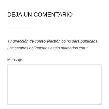
DEJA UN COMENTARIO
Tu dirección de correo electrónico no será publicada.
Los campos obligatorios están marcados con
*
Mensaje: