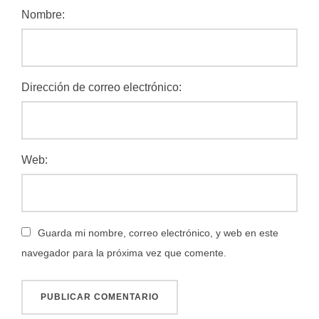
Nombre:
Dirección de correo electrónico:
Web:
Guarda mi nombre, correo electrónico, y web en este
navegador para la próxima vez que comente.