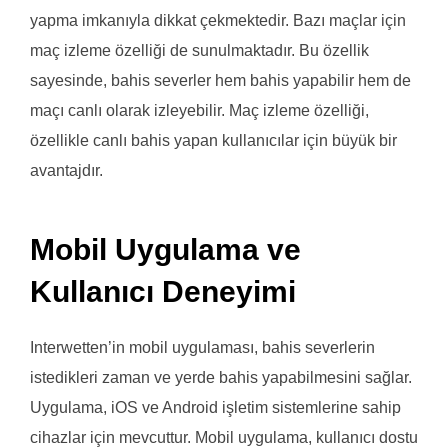
yapma imkanıyla dikkat çekmektedir. Bazı maçlar için
maç izleme özelliği de sunulmaktadır. Bu özellik
sayesinde, bahis severler hem bahis yapabilir hem de
maçı canlı olarak izleyebilir. Maç izleme özelliği,
özellikle canlı bahis yapan kullanıcılar için büyük bir
avantajdır.
Mobil Uygulama ve
Kullanıcı Deneyimi
Interwetten’in mobil uygulaması, bahis severlerin
istedikleri zaman ve yerde bahis yapabilmesini sağlar.
Uygulama, iOS ve Android işletim sistemlerine sahip
cihazlar için mevcuttur. Mobil uygulama, kullanıcı dostu