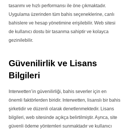
tasarımı ve hızlı performansı ile öne çıkmaktadır.
Uygulama üzerinden tüm bahis seçeneklerine, canlı
bahislere ve hesap yönetimine erişilebilir. Web sitesi
de kullanıcı dostu bir tasarıma sahiptir ve kolayca
gezinilebilir.
Güvenilirlik ve Lisans
Bilgileri
Interwetten’in güvenilirliği, bahis severler için en
önemli faktörlerden biridir. Interwetten, lisanslı bir bahis
şirketidir ve düzenli olarak denetlenmektedir. Lisans
bilgileri, web sitesinde açıkça belirtilmiştir. Ayrıca, site
güvenli ödeme yöntemleri sunmaktadır ve kullanıcı