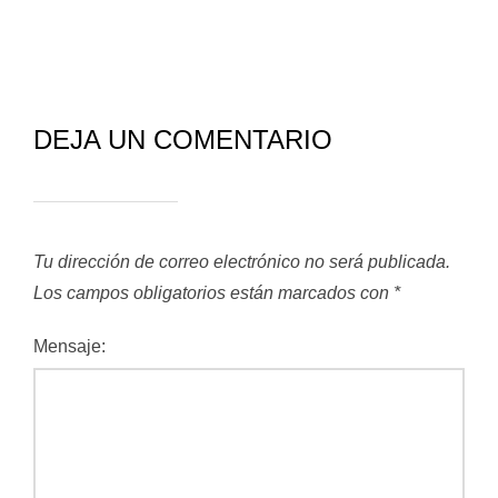
DEJA UN COMENTARIO
Tu dirección de correo electrónico no será publicada.
Los campos obligatorios están marcados con
*
Mensaje: