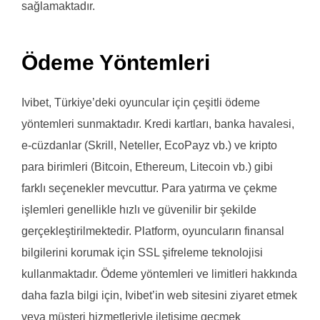
sağlamaktadır.
Ödeme Yöntemleri
Ivibet, Türkiye’deki oyuncular için çeşitli ödeme
yöntemleri sunmaktadır. Kredi kartları, banka havalesi,
e-cüzdanlar (Skrill, Neteller, EcoPayz vb.) ve kripto
para birimleri (Bitcoin, Ethereum, Litecoin vb.) gibi
farklı seçenekler mevcuttur. Para yatırma ve çekme
işlemleri genellikle hızlı ve güvenilir bir şekilde
gerçekleştirilmektedir. Platform, oyuncuların finansal
bilgilerini korumak için SSL şifreleme teknolojisi
kullanmaktadır. Ödeme yöntemleri ve limitleri hakkında
daha fazla bilgi için, Ivibet’in web sitesini ziyaret etmek
veya müşteri hizmetleriyle iletişime geçmek