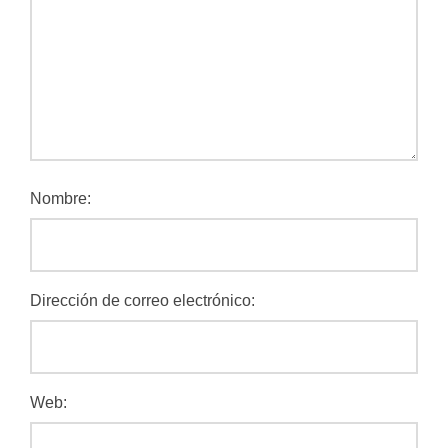
Nombre:
Dirección de correo electrónico:
Web: