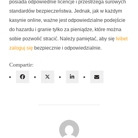
posiada odpowiednie licencje i przestrzega surowych
standardów bezpieczeństwa. Jednak, jak w każdym
kasynie online, ważne jest odpowiedzialne podejście
do hazardu i granie tylko za pieniądze, które można
sobie pozwolić stracić. Należy pamiętać, aby się
Ivibet
zaloguj się
bezpiecznie i odpowiedzialnie.
Compartir:
AUTOR DE LA ENTRADA