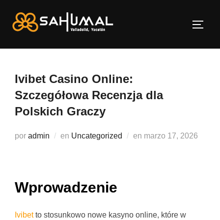
Saltar
al
ALTE
contenido
Ivibet Casino Online:
Szczegółowa Recenzja dla
Polskich Graczy
Publicado
por
admin
en
Uncategorized
en
marzo 17, 2026
el
Wprowadzenie
Ivibet
to stosunkowo nowe kasyno online, które w