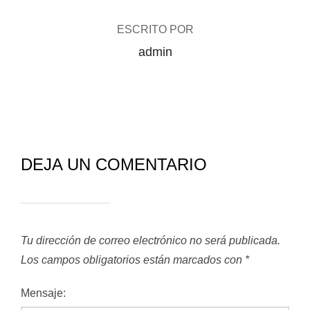
ESCRITO POR
admin
DEJA UN COMENTARIO
Tu dirección de correo electrónico no será publicada.
Los campos obligatorios están marcados con
*
Mensaje: