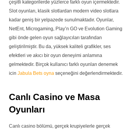
çeşitli kategorilerde yüzlerce farklı oyun içermektedir.
Slot oyunları, klasik slotlardan modern video slotlara
kadar geniş bir yelpazede sunulmaktadır. Oyunlar,
NetEnt, Microgaming, Play’n GO ve Evolution Gaming
gibi önde gelen oyun sağlayıcıları tarafından
geliştirilmiştir. Bu da, yüksek kaliteli grafikler, ses
efektleri ve akıcı bir oyun deneyimi anlamına
gelmektedir. Birçok kullanıcı farklı oyunları denemek
icin
Jabula Bets oyna
seçeneğini değerlendirmektedir.
Canlı Casino ve Masa
Oyunları
Canlı casino bölümü, gerçek krupiyelerle gerçek