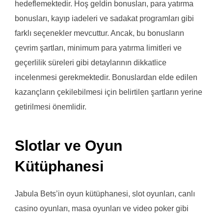
hedeflemektedir. Hoş geldin bonusları, para yatırma
bonusları, kayıp iadeleri ve sadakat programları gibi
farklı seçenekler mevcuttur. Ancak, bu bonusların
çevrim şartları, minimum para yatırma limitleri ve
geçerlilik süreleri gibi detaylarının dikkatlice
incelenmesi gerekmektedir. Bonuslardan elde edilen
kazançların çekilebilmesi için belirtilen şartların yerine
getirilmesi önemlidir.
Slotlar ve Oyun
Kütüphanesi
Jabula Bets’in oyun kütüphanesi, slot oyunları, canlı
casino oyunları, masa oyunları ve video poker gibi