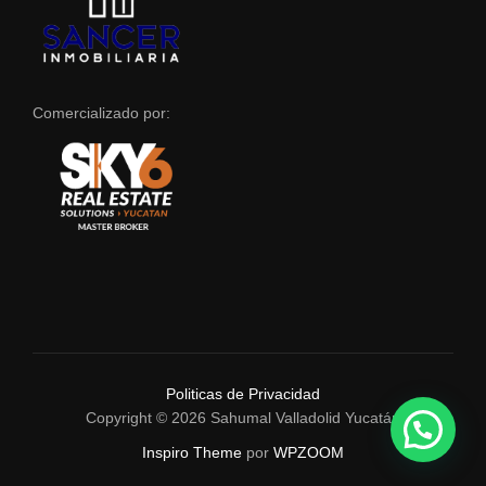
Comercializado por:
Politicas de Privacidad
Copyright © 2026 Sahumal Valladolid Yucatán
Inspiro Theme
por
WPZOOM