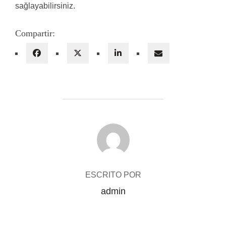
sağlayabilirsiniz.
Compartir:
AUTOR DE LA ENTRADA
ESCRITO POR
admin