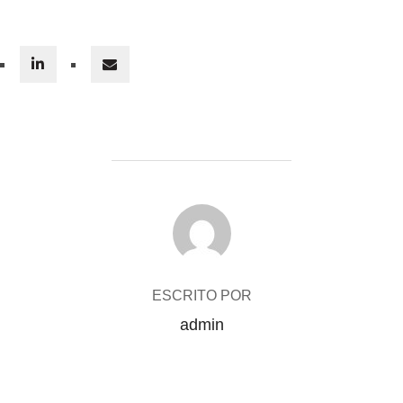
AUTOR DE LA ENTRADA
ESCRITO POR
admin