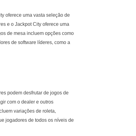
ity oferece uma vasta seleção de
res e o Jackpot City oferece uma
 jogos de mesa incluem opções como
dores de software líderes, como a
ores podem desfrutar de jogos de
gir com o dealer e outros
cluem variações de roleta,
ue jogadores de todos os níveis de