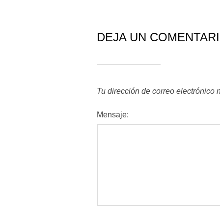
DEJA UN COMENTAR
Tu dirección de correo electrónico 
Mensaje: