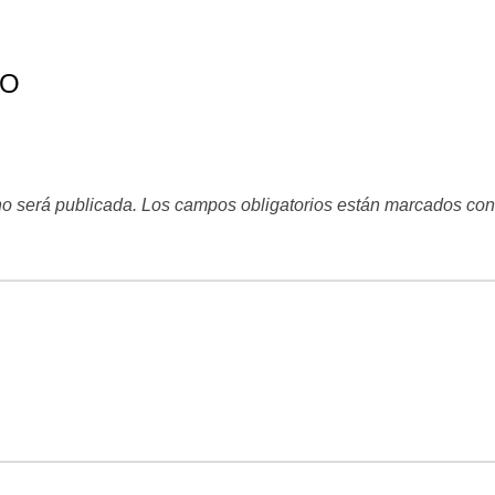
IO
no será publicada.
Los campos obligatorios están marcados co