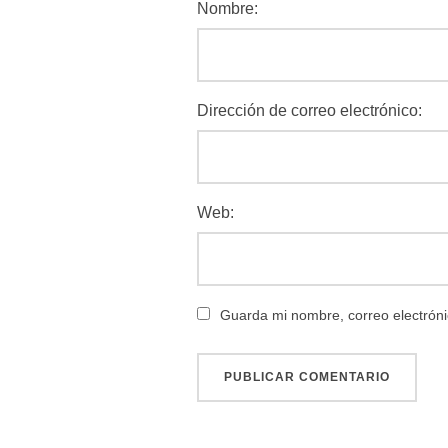
Nombre:
Dirección de correo electrónico:
Web:
Guarda mi nombre, correo electróni