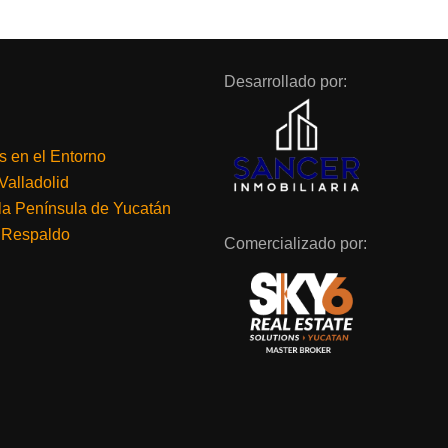
Desarrollado por:
s en el Entorno
 Valladolid
n la Península de Yucatán
y Respaldo
Comercializado por: