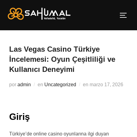
Saltar
al
ALTE
contenido
Las Vegas Casino Türkiye
İncelemesi: Oyun Çeşitliliği ve
Kullanıcı Deneyimi
Publicado
por
admin
en
Uncategorized
en
marzo 17, 2026
el
Giriş
Türkiye’de online casino oyunlarına ilgi duyan