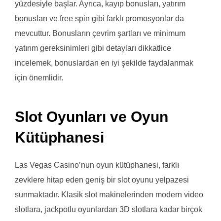
yüzdesiyle başlar. Ayrıca, kayıp bonusları, yatırım
bonusları ve free spin gibi farklı promosyonlar da
mevcuttur. Bonusların çevrim şartları ve minimum
yatırım gereksinimleri gibi detayları dikkatlice
incelemek, bonuslardan en iyi şekilde faydalanmak
için önemlidir.
Slot Oyunları ve Oyun
Kütüphanesi
Las Vegas Casino’nun oyun kütüphanesi, farklı
zevklere hitap eden geniş bir slot oyunu yelpazesi
sunmaktadır. Klasik slot makinelerinden modern video
slotlara, jackpotlu oyunlardan 3D slotlara kadar birçok