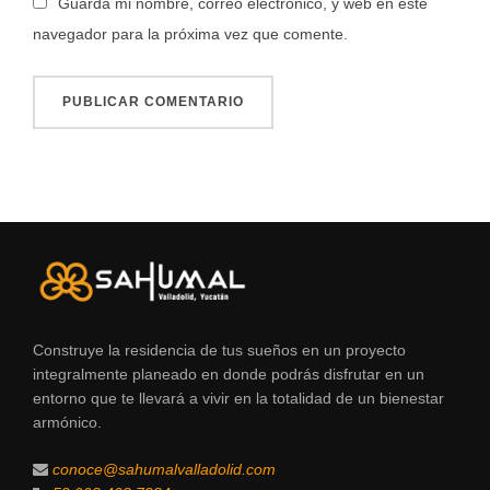
Guarda mi nombre, correo electrónico, y web en este
navegador para la próxima vez que comente.
Construye la residencia de tus sueños en un proyecto
integralmente planeado en donde podrás disfrutar en un
entorno que te llevará a vivir en la totalidad de un bienestar
armónico.
conoce@sahumalvalladolid.com