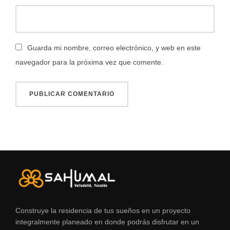
Guarda mi nombre, correo electrónico, y web en este
navegador para la próxima vez que comente.
Construye la residencia de tus sueños en un proyecto
integralmente planeado en donde podrás disfrutar en un