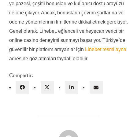
yelpazesi, çeşitli bonusları ve kullanıcı dostu arayüzü
ile öne çıkıyor. Ancak, bonusların çevrim şartlarına ve
ödeme yöntemlerinin limitlerine dikkat etmek gerekiyor.
Genel olarak, Linebet, eğlenceli ve heyecan verici bir
online casino deneyimi sunmayı başarıyor. Türkiye’de
güvenilir bir platform arayanlar için
Linebet resmi ayna
adresine göz atmaları faydalı olabilir.
Compartir:
AUTOR DE LA ENTRADA