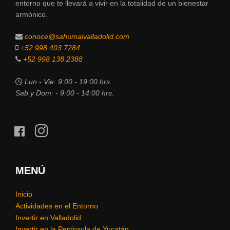
entorno que te llevará a vivir en la totalidad de un bienestar
armónico.
conoce@sahumalvalladolid.com
+52 998 403 7284
+52 998 138 2388
Lun - Vie: 9:00 - 19:00 hrs.
Sab y Dom: - 9:00 - 14:00 hrs.
facebook
instagram
MENÚ
Inicio
Actividades en el Entorno
Invertir en Valladolid
Invertir en la Península de Yucatán