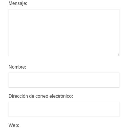
Mensaje:
Nombre:
Dirección de correo electrónico:
Web: