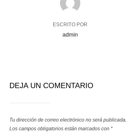
ESCRITO POR
admin
DEJA UN COMENTARIO
Tu dirección de correo electrónico no será publicada.
Los campos obligatorios están marcados con
*