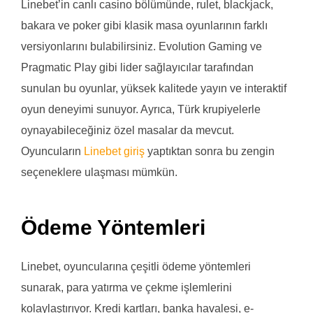
Linebet’in canlı casino bölümünde, rulet, blackjack,
bakara ve poker gibi klasik masa oyunlarının farklı
versiyonlarını bulabilirsiniz. Evolution Gaming ve
Pragmatic Play gibi lider sağlayıcılar tarafından
sunulan bu oyunlar, yüksek kalitede yayın ve interaktif
oyun deneyimi sunuyor. Ayrıca, Türk krupiyelerle
oynayabileceğiniz özel masalar da mevcut.
Oyuncuların
Linebet giriş
yaptıktan sonra bu zengin
seçeneklere ulaşması mümkün.
Ödeme Yöntemleri
Linebet, oyuncularına çeşitli ödeme yöntemleri
sunarak, para yatırma ve çekme işlemlerini
kolaylaştırıyor. Kredi kartları, banka havalesi, e-