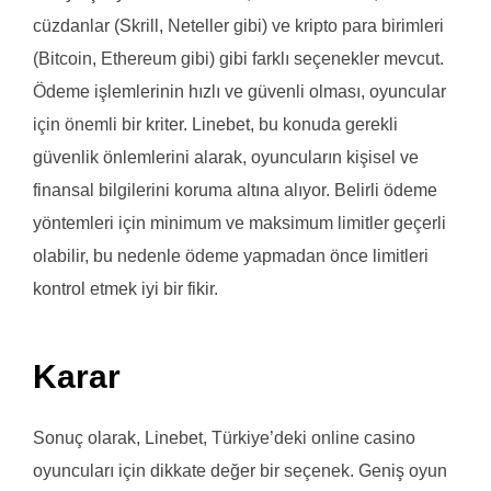
cüzdanlar (Skrill, Neteller gibi) ve kripto para birimleri
(Bitcoin, Ethereum gibi) gibi farklı seçenekler mevcut.
Ödeme işlemlerinin hızlı ve güvenli olması, oyuncular
için önemli bir kriter. Linebet, bu konuda gerekli
güvenlik önlemlerini alarak, oyuncuların kişisel ve
finansal bilgilerini koruma altına alıyor. Belirli ödeme
yöntemleri için minimum ve maksimum limitler geçerli
olabilir, bu nedenle ödeme yapmadan önce limitleri
kontrol etmek iyi bir fikir.
Karar
Sonuç olarak, Linebet, Türkiye’deki online casino
oyuncuları için dikkate değer bir seçenek. Geniş oyun