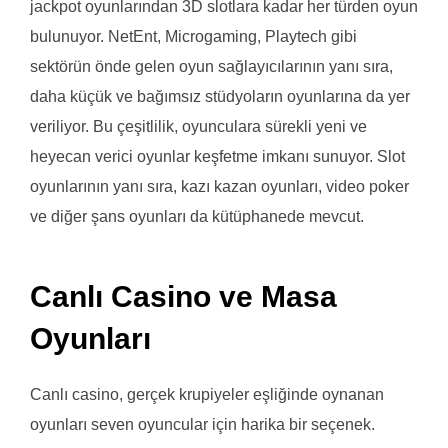
jackpot oyunlarından 3D slotlara kadar her türden oyun
bulunuyor. NetEnt, Microgaming, Playtech gibi
sektörün önde gelen oyun sağlayıcılarının yanı sıra,
daha küçük ve bağımsız stüdyoların oyunlarına da yer
veriliyor. Bu çeşitlilik, oyunculara sürekli yeni ve
heyecan verici oyunlar keşfetme imkanı sunuyor. Slot
oyunlarının yanı sıra, kazı kazan oyunları, video poker
ve diğer şans oyunları da kütüphanede mevcut.
Canlı Casino ve Masa
Oyunları
Canlı casino, gerçek krupiyeler eşliğinde oynanan
oyunları seven oyuncular için harika bir seçenek.