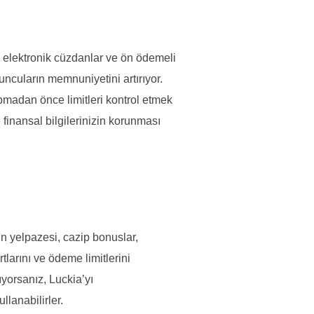
, elektronik cüzdanlar ve ön ödemeli
uncuların memnuniyetini artırıyor.
apmadan önce limitleri kontrol etmek
 finansal bilgilerinizin korunması
n yelpazesi, cazip bonuslar,
larını ve ödeme limitlerini
ıyorsanız, Luckia’yı
llanabilirler.