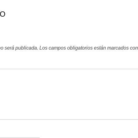
IO
no será publicada.
Los campos obligatorios están marcados co