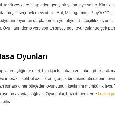
 farklı zevklere hitap eden geniş bir yelpazeye sahip. Klasik sl
adar birçok seçenek mevcut. NetEnt, Microgaming, Play’n GO gib
üdyoların oyunları da platformda yer alıyor. Bu çeşitlilik, oyuncu
r. Oyunların demo versiyonları sayesinde, oyuncular gerçek par
Masa Oyunları
iyeler eşliğinde rulet, blackjack, bakara ve poker gibi klasik ma
 interaktif sohbet özellikleri, gerçek bir casino atmosferini evini
ları sunarak, her bütçeden oyuncunun katılımını mümkün kılıyor. 
n ayrı bir avantaj sağlıyor. Oyuncular, bazı dönemlerde
Luckia p
bilir.