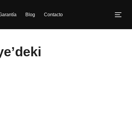
Garantía
Blog
Contacto
ALT
ye’deki