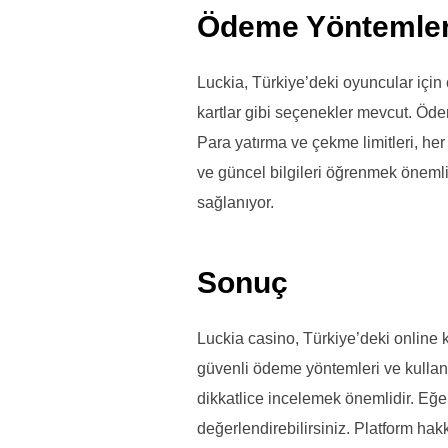
Ödeme Yöntemler
Luckia, Türkiye’deki oyuncular için
kartlar gibi seçenekler mevcut. Ödem
Para yatırma ve çekme limitleri, he
ve güncel bilgileri öğrenmek önemlid
sağlanıyor.
Sonuç
Luckia casino, Türkiye’deki online 
güvenli ödeme yöntemleri ve kullanıc
dikkatlice incelemek önemlidir. Eğer
değerlendirebilirsiniz. Platform hak