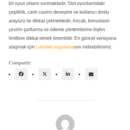
bir oyun ortamı sunmaktadır. Slot oyunlarındaki
çeşitlilik, canlı casino deneyimi ve kullanıcı dostu
arayüzü ile dikkat çekmektedir. Ancak, bonusların
çevrim şartlarına ve ödeme yöntemlerine ilişkin
limitlere dikkat etmek önemlidir. En güncel versiyona
ulaşmak için
Lunubet uygulama
sını indirebilirsiniz.
Compartir:
AUTOR DE LA ENTRADA