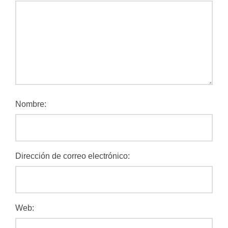
Nombre:
Dirección de correo electrónico:
Web: