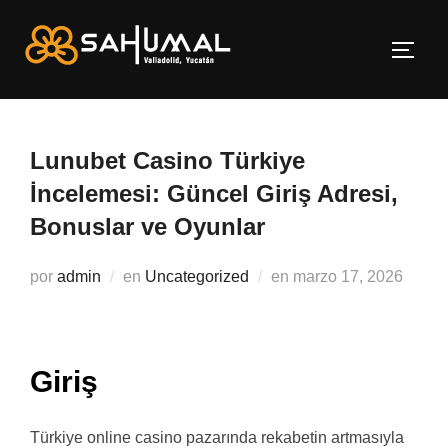
Saltar
al
ALTE
contenido
Lunubet Casino Türkiye
İncelemesi: Güncel Giriş Adresi,
Bonuslar ve Oyunlar
Publicado
por
admin
en
Uncategorized
en
marzo 17, 2026
el
Giriş
Türkiye online casino pazarında rekabetin artmasıyla