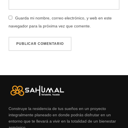
Guarda mi nombre, correo electrónico, y web en este
navegador para la próxima vez que comente.
Construye la residencia de tus sueños en un proyecto
integralmente planeado en donde podrás disfrutar en un
entorno que te llevará a vivir en la totalidad de un bienestar
armónico.