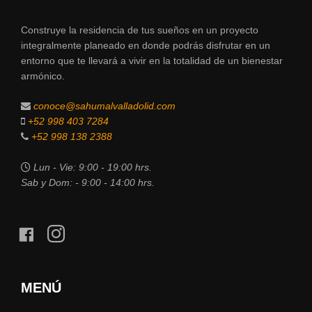
Construye la residencia de tus sueños en un proyecto
integralmente planeado en donde podrás disfrutar en un
entorno que te llevará a vivir en la totalidad de un bienestar
armónico.
conoce@sahumalvalladolid.com
+52 998 403 7284
+52 998 138 2388
Lun - Vie: 9:00 - 19:00 hrs.
Sab y Dom: - 9:00 - 14:00 hrs.
facebook
instagram
MENÚ