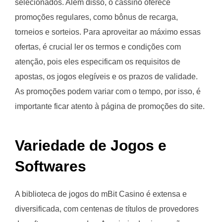
selecionados. Além disso, o cassino oferece
promoções regulares, como bônus de recarga,
torneios e sorteios. Para aproveitar ao máximo essas
ofertas, é crucial ler os termos e condições com
atenção, pois eles especificam os requisitos de
apostas, os jogos elegíveis e os prazos de validade.
As promoções podem variar com o tempo, por isso, é
importante ficar atento à página de promoções do site.
Variedade de Jogos e
Softwares
A biblioteca de jogos do mBit Casino é extensa e
diversificada, com centenas de títulos de provedores