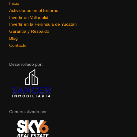
Inicio
Actividades en el Entorno
Invertir en Valladolid
Invertir en la Península de Yucatán
Garantía y Respaldo
Blog
Contacto
Desarrollado por:
Comercializado por: