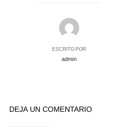
AUTOR DE LA ENTRADA
ESCRITO POR
admin
DEJA UN COMENTARIO