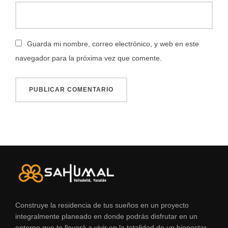
Guarda mi nombre, correo electrónico, y web en este
navegador para la próxima vez que comente.
Construye la residencia de tus sueños en un proyecto
integralmente planeado en donde podrás disfrutar en un
entorno que te llevará a vivir en la totalidad de un bienestar