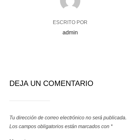
ESCRITO POR
admin
DEJA UN COMENTARIO
Tu dirección de correo electrónico no será publicada.
Los campos obligatorios están marcados con
*