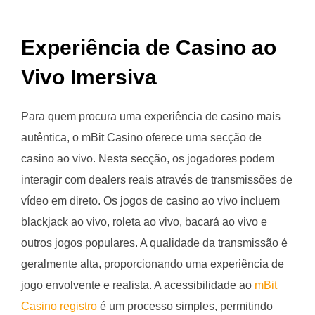
Experiência de Casino ao
Vivo Imersiva
Para quem procura uma experiência de casino mais
autêntica, o mBit Casino oferece uma secção de
casino ao vivo. Nesta secção, os jogadores podem
interagir com dealers reais através de transmissões de
vídeo em direto. Os jogos de casino ao vivo incluem
blackjack ao vivo, roleta ao vivo, bacará ao vivo e
outros jogos populares. A qualidade da transmissão é
geralmente alta, proporcionando uma experiência de
jogo envolvente e realista. A acessibilidade ao
mBit
Casino registro
é um processo simples, permitindo