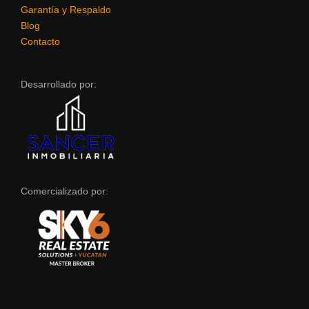
Garantía y Respaldo
Blog
Contacto
Desarrollado por:
Comercializado por: