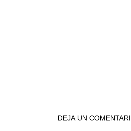
DEJA UN COMENTAR