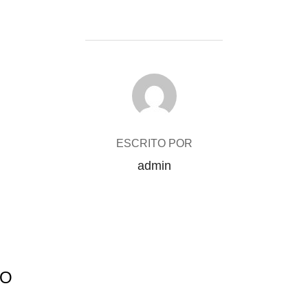
AUTOR DE LA ENTRADA
ESCRITO POR
admin
IO