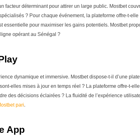
n facteur déterminant pour attirer un large public. Mostbet couvre
 spécialisés ? Pour chaque événement, la plateforme offre-t-el
st essentielle pour maximiser les gains potentiels. Mostbet propos
n ligne opérant au Sénégal ?
-Play
érience dynamique et immersive. Mostbet dispose-t-il d’une plate
 sont-elles mises à jour en temps réel ? La plateforme offre-t-elle
dre des décisions éclairées ? La fluidité de l’expérience utilisateu
ostbet pari
.
le App