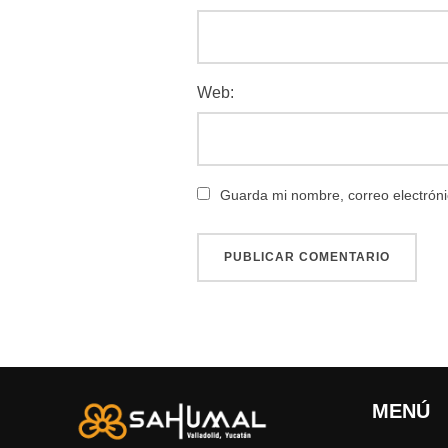
Web:
Guarda mi nombre, correo electróni
MENÚ