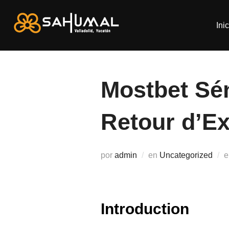
Saltar
al
Ini
contenido
Mostbet Sén
Retour d’Ex
por
admin
en
Uncategorized
Introduction