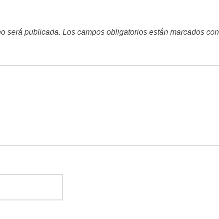
no será publicada.
Los campos obligatorios están marcados co