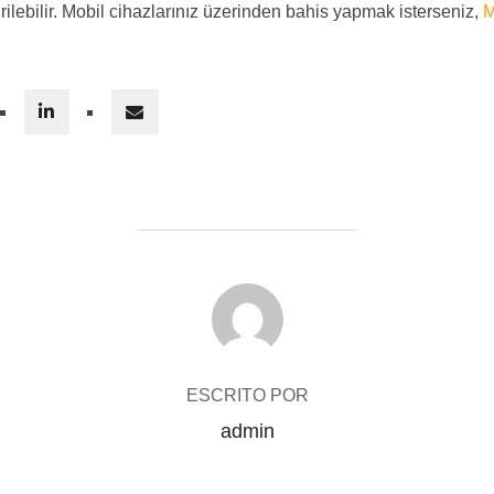
rilebilir. Mobil cihazlarınız üzerinden bahis yapmak isterseniz,
M
AUTOR DE LA ENTRADA
ESCRITO POR
admin