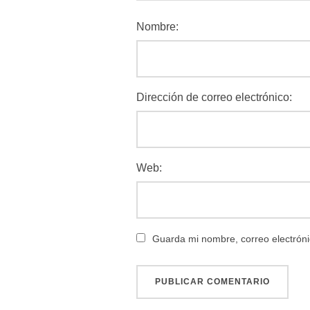
Nombre:
Dirección de correo electrónico:
Web:
Guarda mi nombre, correo electróni