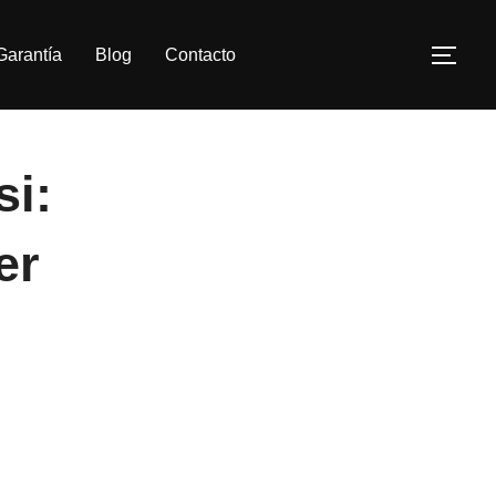
Garantía
Blog
Contacto
ALT
si:
er