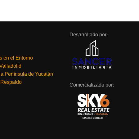
Desarrollado por:
s en el Entorno
 Valladolid
n la Península de Yucatán
y Respaldo
Comercializado por: