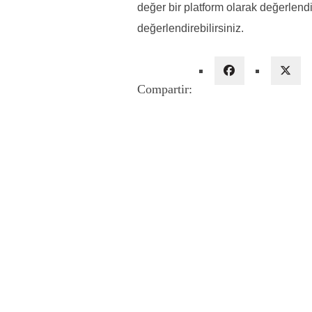
değer bir platform olarak değerlendi
değerlendirebilirsiniz.
Compartir: