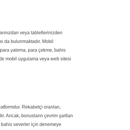
larınızdan veya tabletlerinizden
ası da bulunmaktadır. Mobil
 para yatırma, para çekme, bahis
de mobil uygulama veya web sitesi
latformdur. Rekabetçi oranları,
ir. Ancak, bonusların çevrim şartları
i bahis severler için denemeye