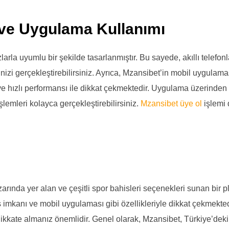
ve Uygulama Kullanımı
larla uyumlu bir şekilde tasarlanmıştır. Bu sayede, akıllı telefon
rinizi gerçekleştirebilirsiniz. Ayrıca, Mzansibet’in mobil uygulam
e hızlı performansı ile dikkat çekmektedir. Uygulama üzerinden
lemleri kolayca gerçekleştirebilirsiniz.
Mzansibet üye ol
işlemi 
rında yer alan ve çeşitli spor bahisleri seçenekleri sunan bir p
 imkanı ve mobil uygulaması gibi özellikleriyle dikkat çekmekted
ikkate almanız önemlidir. Genel olarak, Mzansibet, Türkiye’dek