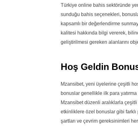
Türkiye online bahis sektöründe ye
sunduğu bahis seçenekleri, bonuslar
kapsamlı bir değerlendirme sunmayı
kalitesi hakkında bilgi vererek, bili
geliştirilmesi gereken alanlarını ob
Hoş Geldin Bonu
Mzansibet, yeni üyelerine çeşitli ho
bonuslar genellikle ilk para yatırma 
Mzansibet düzenli aralıklarla çeşit
etkinliklere özel bonuslar gibi fark
şartları ve çevrim gereksinimleri he