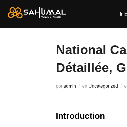
Saltar
al
Ini
contenido
National C
Détaillée, 
por
admin
en
Uncategorized
Introduction