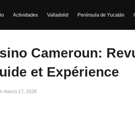
cio
Actividades
Valladolid
Península de Yucatán
asino Cameroun: Rev
Guide et Expérience
Publicado
en
marzo 17, 2026
el