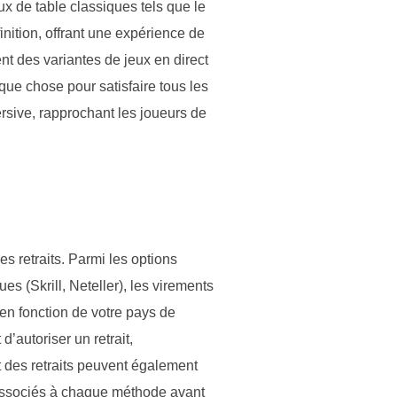
x de table classiques tels que le
finition, offrant une expérience de
nt des variantes de jeux en direct
que chose pour satisfaire tous les
ersive, rapprochant les joueurs de
s retraits. Parmi les options
ues (Skrill, Neteller), les virements
 en fonction de votre pays de
d’autoriser un retrait,
t des retraits peuvent également
s associés à chaque méthode avant