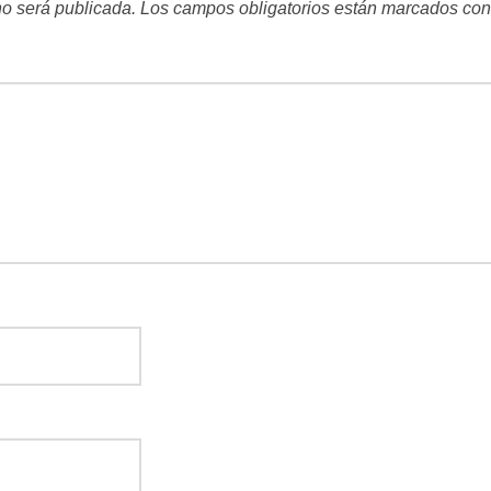
no será publicada.
Los campos obligatorios están marcados co