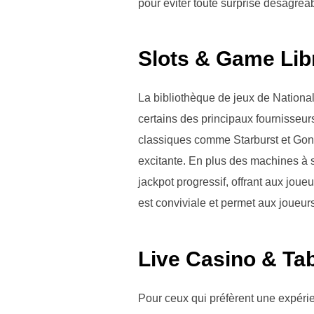
pour éviter toute surprise désagréa
Slots & Game Lib
La bibliothèque de jeux de National
certains des principaux fournisseur
classiques comme Starburst et Gonzo
excitante. En plus des machines à 
jackpot progressif, offrant aux jou
est conviviale et permet aux joueurs 
Live Casino & Ta
Pour ceux qui préfèrent une expéri