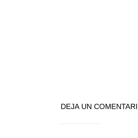
DEJA UN COMENTAR