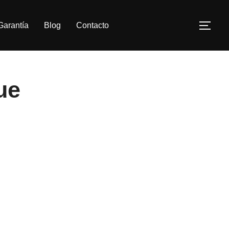
Garantía
Blog
Contacto
ALT
ue