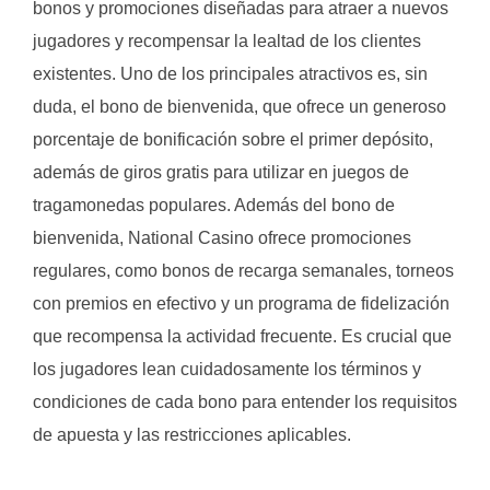
bonos y promociones diseñadas para atraer a nuevos
jugadores y recompensar la lealtad de los clientes
existentes. Uno de los principales atractivos es, sin
duda, el bono de bienvenida, que ofrece un generoso
porcentaje de bonificación sobre el primer depósito,
además de giros gratis para utilizar en juegos de
tragamonedas populares. Además del bono de
bienvenida, National Casino ofrece promociones
regulares, como bonos de recarga semanales, torneos
con premios en efectivo y un programa de fidelización
que recompensa la actividad frecuente. Es crucial que
los jugadores lean cuidadosamente los términos y
condiciones de cada bono para entender los requisitos
de apuesta y las restricciones aplicables.