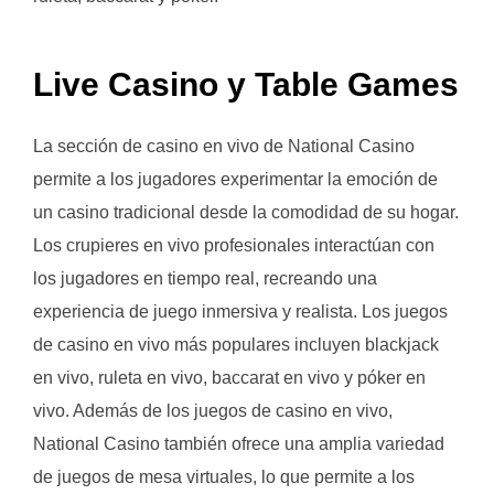
Live Casino y Table Games
La sección de casino en vivo de National Casino
permite a los jugadores experimentar la emoción de
un casino tradicional desde la comodidad de su hogar.
Los crupieres en vivo profesionales interactúan con
los jugadores en tiempo real, recreando una
experiencia de juego inmersiva y realista. Los juegos
de casino en vivo más populares incluyen blackjack
en vivo, ruleta en vivo, baccarat en vivo y póker en
vivo. Además de los juegos de casino en vivo,
National Casino también ofrece una amplia variedad
de juegos de mesa virtuales, lo que permite a los