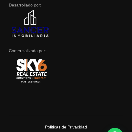
Desarrollado por:
Comercializado por:
Politicas de Privacidad