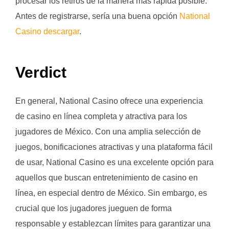
procesar los retiros de la manera más rápida posible.
Antes de registrarse, sería una buena opción
National
Casino descargar
.
Verdict
En general, National Casino ofrece una experiencia
de casino en línea completa y atractiva para los
jugadores de México. Con una amplia selección de
juegos, bonificaciones atractivas y una plataforma fácil
de usar, National Casino es una excelente opción para
aquellos que buscan entretenimiento de casino en
línea, en especial dentro de México. Sin embargo, es
crucial que los jugadores jueguen de forma
responsable y establezcan límites para garantizar una