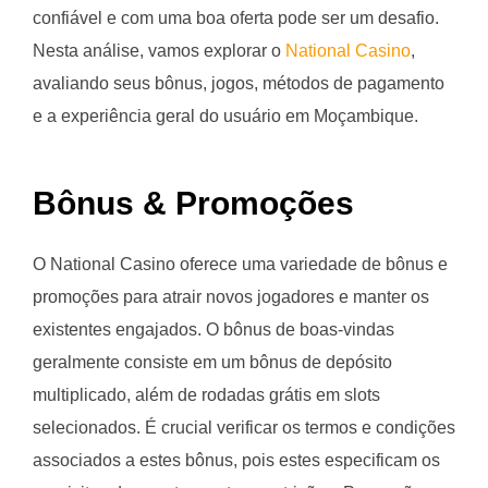
confiável e com uma boa oferta pode ser um desafio.
Nesta análise, vamos explorar o
National Casino
,
avaliando seus bônus, jogos, métodos de pagamento
e a experiência geral do usuário em Moçambique.
Bônus & Promoções
O National Casino oferece uma variedade de bônus e
promoções para atrair novos jogadores e manter os
existentes engajados. O bônus de boas-vindas
geralmente consiste em um bônus de depósito
multiplicado, além de rodadas grátis em slots
selecionados. É crucial verificar os termos e condições
associados a estes bônus, pois estes especificam os