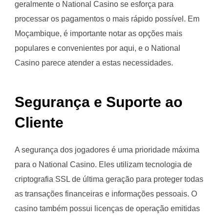
geralmente o National Casino se esforça para
processar os pagamentos o mais rápido possível. Em
Moçambique, é importante notar as opções mais
populares e convenientes por aqui, e o National
Casino parece atender a estas necessidades.
Segurança e Suporte ao
Cliente
A segurança dos jogadores é uma prioridade máxima
para o National Casino. Eles utilizam tecnologia de
criptografia SSL de última geração para proteger todas
as transações financeiras e informações pessoais. O
casino também possui licenças de operação emitidas