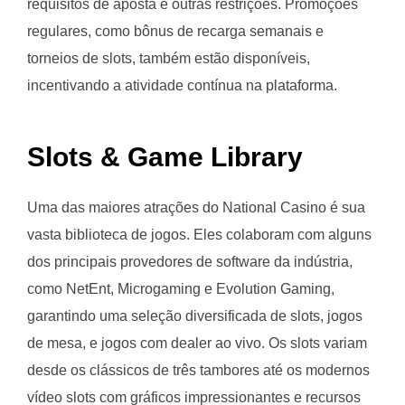
requisitos de aposta e outras restrições. Promoções
regulares, como bônus de recarga semanais e
torneios de slots, também estão disponíveis,
incentivando a atividade contínua na plataforma.
Slots & Game Library
Uma das maiores atrações do National Casino é sua
vasta biblioteca de jogos. Eles colaboram com alguns
dos principais provedores de software da indústria,
como NetEnt, Microgaming e Evolution Gaming,
garantindo uma seleção diversificada de slots, jogos
de mesa, e jogos com dealer ao vivo. Os slots variam
desde os clássicos de três tambores até os modernos
vídeo slots com gráficos impressionantes e recursos