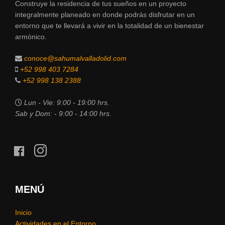
Construye la residencia de tus sueños en un proyecto
integralmente planeado en donde podrás disfrutar en un
entorno que te llevará a vivir en la totalidad de un bienestar
armónico.
conoce@sahumalvalladolid.com
+52 998 403 7284
+52 998 138 2388
Lun - Vie: 9:00 - 19:00 hrs.
Sab y Dom: - 9:00 - 14:00 hrs.
facebook
instagram
MENÚ
Inicio
Actividades en el Entorno