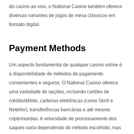
do casino ao vivo, o National Casino também oferece
diversas variantes de jogos de mesa clássicos em
formato digital.
Payment Methods
Um aspecto fundamental de qualquer casino online é
a disponibilidade de métodos de pagamento
convenientes e seguros. O National Casino oferece
uma variedade de opções, incluindo cartões de
crédito/débito, carteiras eletrônicas (como Skrill e
Neteller), transferências bancárias e até mesmo
criptomoedas. A velocidade de processamento dos
saques varia dependendo do método escolhido, mas