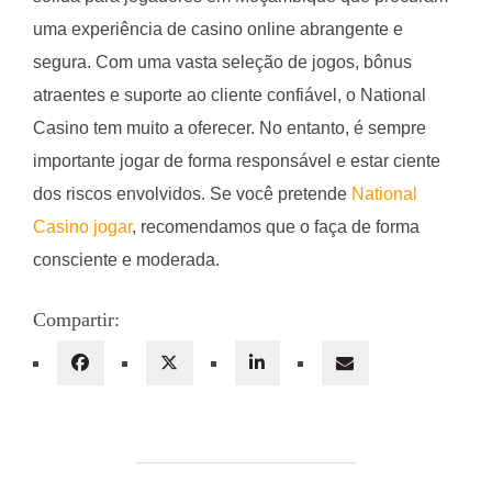
uma experiência de casino online abrangente e
segura. Com uma vasta seleção de jogos, bônus
atraentes e suporte ao cliente confiável, o National
Casino tem muito a oferecer. No entanto, é sempre
importante jogar de forma responsável e estar ciente
dos riscos envolvidos. Se você pretende
National
Casino jogar
, recomendamos que o faça de forma
consciente e moderada.
Compartir: