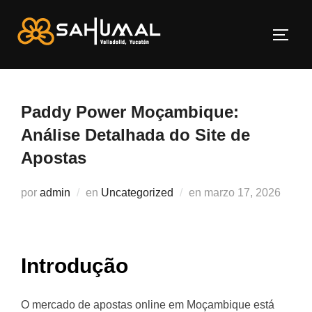
Saltar
al
ALTE
contenido
Paddy Power Moçambique:
Análise Detalhada do Site de
Apostas
Publicado
por
admin
en
Uncategorized
en
marzo 17, 2026
el
Introdução
O mercado de apostas online em Moçambique está