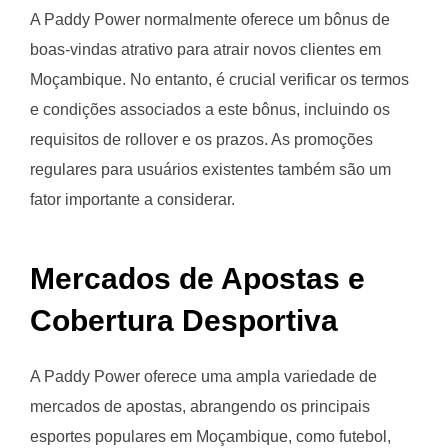
A Paddy Power normalmente oferece um bônus de
boas-vindas atrativo para atrair novos clientes em
Moçambique. No entanto, é crucial verificar os termos
e condições associados a este bônus, incluindo os
requisitos de rollover e os prazos. As promoções
regulares para usuários existentes também são um
fator importante a considerar.
Mercados de Apostas e
Cobertura Desportiva
A Paddy Power oferece uma ampla variedade de
mercados de apostas, abrangendo os principais
esportes populares em Moçambique, como futebol,