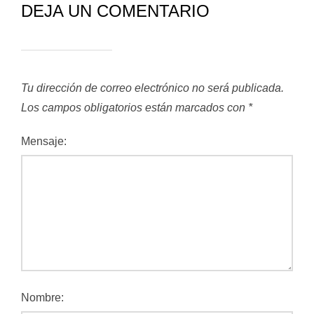
DEJA UN COMENTARIO
Tu dirección de correo electrónico no será publicada.
Los campos obligatorios están marcados con
*
Mensaje:
Nombre: