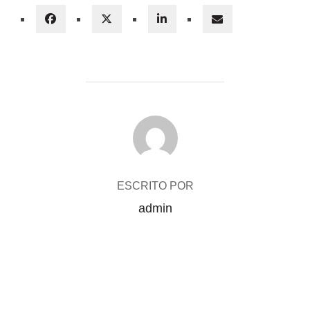
AUTOR DE LA ENTRADA
ESCRITO POR
admin