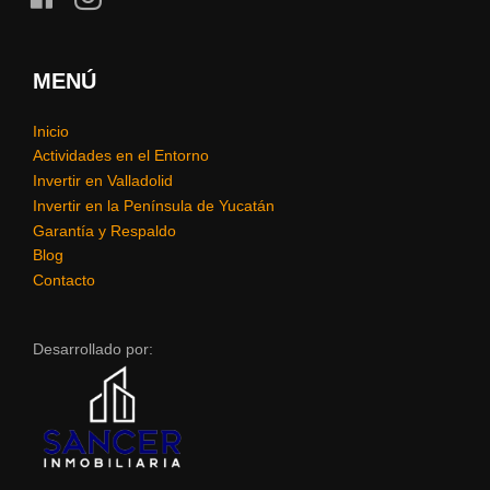
MENÚ
Inicio
Actividades en el Entorno
Invertir en Valladolid
Invertir en la Península de Yucatán
Garantía y Respaldo
Blog
Contacto
Desarrollado por: