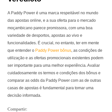
A Paddy Power é uma marca respeitável no mundo
das apostas online, e a sua oferta para o mercado
moçambicano parece promissora, com uma boa
variedade de desportos, apostas ao vivo e
funcionalidades. É crucial, no entanto, ter em mente
que entender o
Paddy Power bônus
, as condições de
utilização e as ofertas promocionais existentes podem
ser importante para uma melhor experiência. Avaliar
cuidadosamente os termos e condições dos bônus e
comparar as odds da Paddy Power com as de outras
casas de apostas é fundamental para tomar uma
decisão informada.
Compartir: