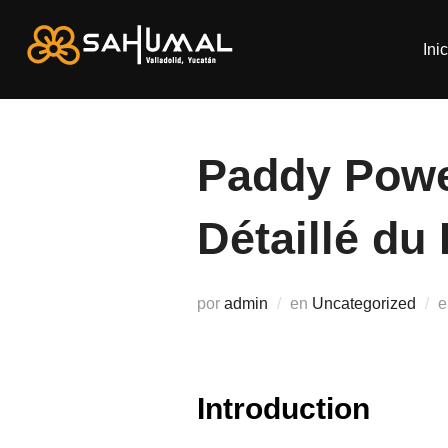
Saltar
al
Ini
contenido
Paddy Powe
Détaillé d
por
admin
en
Uncategorized
Introduction