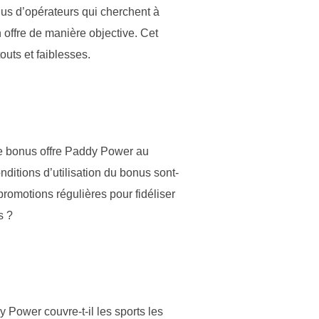
lus d’opérateurs qui cherchent à
n offre de manière objective. Cet
uts et faiblesses.
 de bonus offre Paddy Power au
ditions d’utilisation du bonus sont-
romotions régulières pour fidéliser
s ?
Power couvre-t-il les sports les