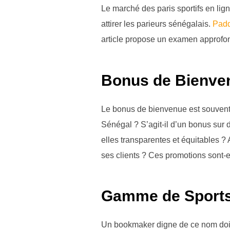
Le marché des paris sportifs en lig
attirer les parieurs sénégalais.
Pad
article propose un examen approfon
Bonus de Bienven
Le bonus de bienvenue est souvent 
Sénégal ? S’agit-il d’un bonus sur 
elles transparentes et équitables ?
ses clients ? Ces promotions sont-e
Gamme de Sports 
Un bookmaker digne de ce nom doit 