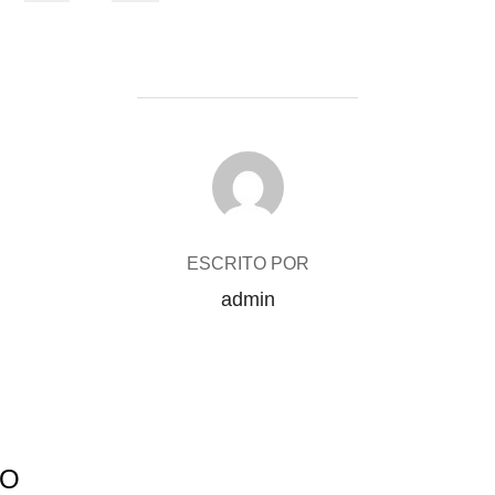
AUTOR DE LA ENTRADA
ESCRITO POR
admin
IO