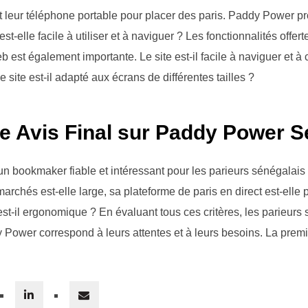
nt leur téléphone portable pour placer des paris. Paddy Power pr
st-elle facile à utiliser et à naviguer ? Les fonctionnalités offert
 est également importante. Le site est-il facile à naviguer et 
e site est-il adapté aux écrans de différentes tailles ?
re Avis Final sur Paddy Power S
un bookmaker fiable et intéressant pour les parieurs sénégalais
marchés est-elle large, sa plateforme de paris en direct est-elle
 est-il ergonomique ? En évaluant tous ces critères, les parieurs
y Power correspond à leurs attentes et à leurs besoins. La prem