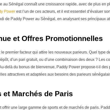
ne au Sénégal connaît une croissance rapide, avec de plus en p
dy Power
est l’un de ces acteurs, et il est essentiel d’évaluer so
di de Paddy Power au Sénégal, en analysant ses principaux ato
ue et Offres Promotionnelles
le premier facteur qui attire les nouveaux parieurs. Quel type
dépôt, d’un pari gratuit, ou d’une combinaison des deux ? Les con
 Au-delà du bonus de bienvenue, Paddy Power propose-t-il des p
lles attractives et adaptées aux besoins des parieurs sénégalai
et Marchés de Paris
offrir une large gamme de sports et de marchés de paris. Paddy 