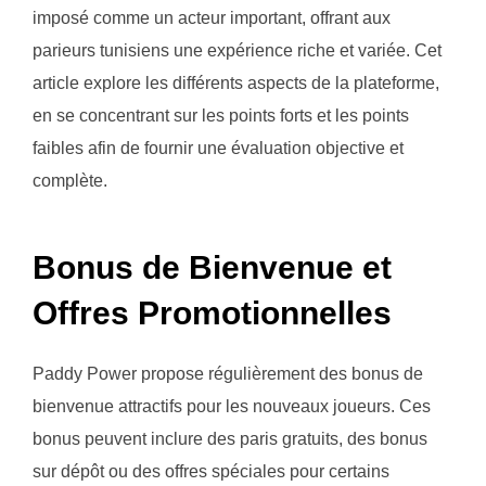
imposé comme un acteur important, offrant aux
parieurs tunisiens une expérience riche et variée. Cet
article explore les différents aspects de la plateforme,
en se concentrant sur les points forts et les points
faibles afin de fournir une évaluation objective et
complète.
Bonus de Bienvenue et
Offres Promotionnelles
Paddy Power propose régulièrement des bonus de
bienvenue attractifs pour les nouveaux joueurs. Ces
bonus peuvent inclure des paris gratuits, des bonus
sur dépôt ou des offres spéciales pour certains