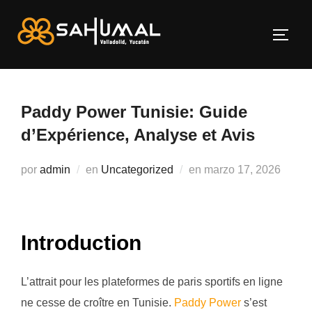
Saltar
al
ALTE
contenido
Paddy Power Tunisie: Guide
d’Expérience, Analyse et Avis
Publicado
por
admin
en
Uncategorized
en
marzo 17, 2026
el
Introduction
L’attrait pour les plateformes de paris sportifs en ligne
ne cesse de croître en Tunisie.
Paddy Power
s’est