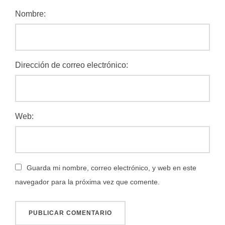
Nombre:
Dirección de correo electrónico:
Web:
Guarda mi nombre, correo electrónico, y web en este
navegador para la próxima vez que comente.