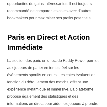
opportunités de gains intéressantes. Il est toujours
recommandé de comparer les cotes avec d’autres
bookmakers pour maximiser ses profits potentiels.
Paris en Direct et Action
Immédiate
La section des paris en direct de Paddy Power permet
aux joueurs de parier en temps réel sur les
événements sportifs en cours. Les cotes évoluent en
fonction du déroulement des matchs, offrant une
expérience dynamique et immersive. La plateforme
propose également des statistiques et des
informations en direct pour aider les joueurs à prendre