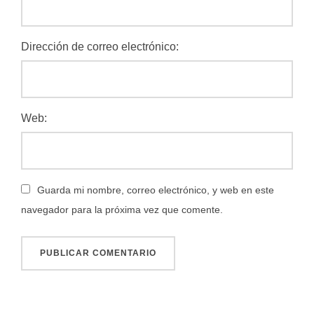
Dirección de correo electrónico:
Web:
Guarda mi nombre, correo electrónico, y web en este
navegador para la próxima vez que comente.