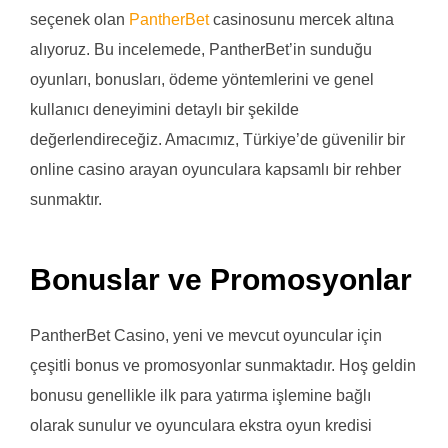
seçenek olan
PantherBet
casinosunu mercek altına
alıyoruz. Bu incelemede, PantherBet’in sunduğu
oyunları, bonusları, ödeme yöntemlerini ve genel
kullanıcı deneyimini detaylı bir şekilde
değerlendireceğiz. Amacımız, Türkiye’de güvenilir bir
online casino arayan oyunculara kapsamlı bir rehber
sunmaktır.
Bonuslar ve Promosyonlar
PantherBet Casino, yeni ve mevcut oyuncular için
çeşitli bonus ve promosyonlar sunmaktadır. Hoş geldin
bonusu genellikle ilk para yatırma işlemine bağlı
olarak sunulur ve oyunculara ekstra oyun kredisi