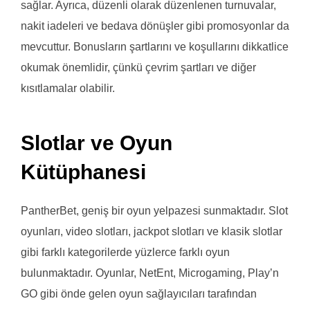
sağlar. Ayrıca, düzenli olarak düzenlenen turnuvalar,
nakit iadeleri ve bedava dönüşler gibi promosyonlar da
mevcuttur. Bonusların şartlarını ve koşullarını dikkatlice
okumak önemlidir, çünkü çevrim şartları ve diğer
kısıtlamalar olabilir.
Slotlar ve Oyun
Kütüphanesi
PantherBet, geniş bir oyun yelpazesi sunmaktadır. Slot
oyunları, video slotları, jackpot slotları ve klasik slotlar
gibi farklı kategorilerde yüzlerce farklı oyun
bulunmaktadır. Oyunlar, NetEnt, Microgaming, Play’n
GO gibi önde gelen oyun sağlayıcıları tarafından