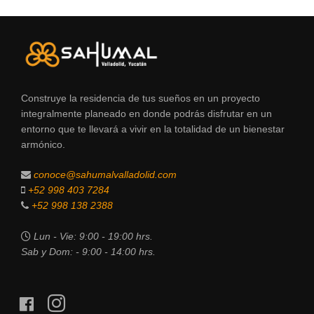
Construye la residencia de tus sueños en un proyecto
integralmente planeado en donde podrás disfrutar en un
entorno que te llevará a vivir en la totalidad de un bienestar
armónico.
conoce@sahumalvalladolid.com
+52 998 403 7284
+52 998 138 2388
Lun - Vie: 9:00 - 19:00 hrs.
Sab y Dom: - 9:00 - 14:00 hrs.
facebook
instagram