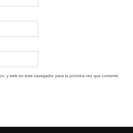
co, y web en este navegador para la próxima vez que comente.