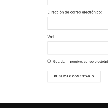
Dirección de correo electrónico:
Web:
Guarda mi nombre, correo electróni