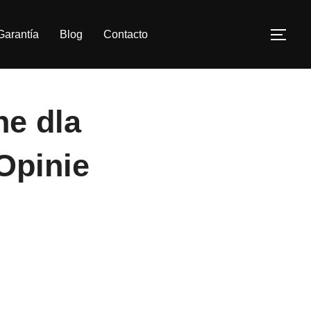
Garantía
Blog
Contacto
ALT
ne dla
Opinie