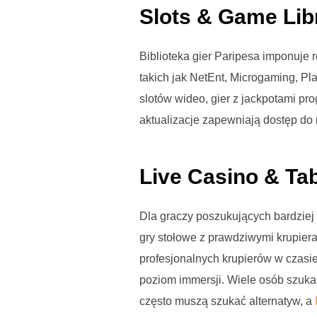
Slots & Game Lib
Biblioteka gier Paripesa imponuje
takich jak NetEnt, Microgaming, P
slotów wideo, gier z jackpotami pro
aktualizacje zapewniają dostęp do n
Live Casino & Ta
Dla graczy poszukujących bardziej
gry stołowe z prawdziwymi krupiera
profesjonalnych krupierów w czasie
poziom immersji. Wiele osób szuka
często muszą szukać alternatyw, a