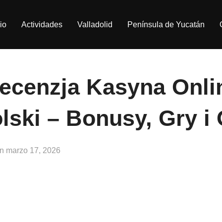
cio
Actividades
Valladolid
Península de Yucatán
ecenzja Kasyna Onli
lski – Bonusy, Gry i 
Publicado
en
marzo 17, 2026
el