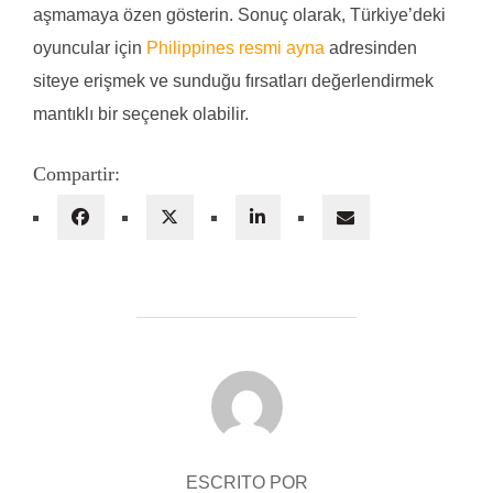
aşmamaya özen gösterin. Sonuç olarak, Türkiye’deki
oyuncular için
Philippines resmi ayna
adresinden
siteye erişmek ve sunduğu fırsatları değerlendirmek
mantıklı bir seçenek olabilir.
Compartir:
AUTOR DE LA ENTRADA
ESCRITO POR