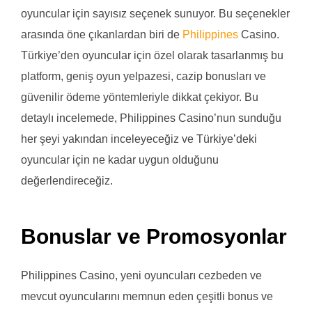
oyuncular için sayısız seçenek sunuyor. Bu seçenekler
arasında öne çıkanlardan biri de
Philippines
Casino.
Türkiye’den oyuncular için özel olarak tasarlanmış bu
platform, geniş oyun yelpazesi, cazip bonusları ve
güvenilir ödeme yöntemleriyle dikkat çekiyor. Bu
detaylı incelemede, Philippines Casino’nun sunduğu
her şeyi yakından inceleyeceğiz ve Türkiye’deki
oyuncular için ne kadar uygun olduğunu
değerlendireceğiz.
Bonuslar ve Promosyonlar
Philippines Casino, yeni oyuncuları cezbeden ve
mevcut oyuncularını memnun eden çeşitli bonus ve