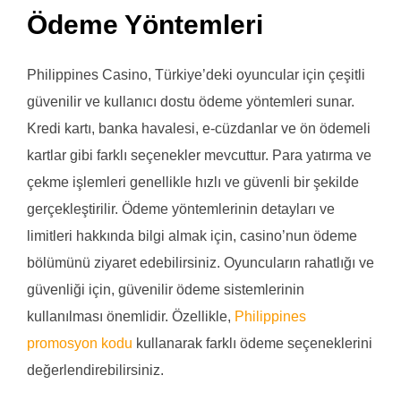
Ödeme Yöntemleri
Philippines Casino, Türkiye’deki oyuncular için çeşitli
güvenilir ve kullanıcı dostu ödeme yöntemleri sunar.
Kredi kartı, banka havalesi, e-cüzdanlar ve ön ödemeli
kartlar gibi farklı seçenekler mevcuttur. Para yatırma ve
çekme işlemleri genellikle hızlı ve güvenli bir şekilde
gerçekleştirilir. Ödeme yöntemlerinin detayları ve
limitleri hakkında bilgi almak için, casino’nun ödeme
bölümünü ziyaret edebilirsiniz. Oyuncuların rahatlığı ve
güvenliği için, güvenilir ödeme sistemlerinin
kullanılması önemlidir. Özellikle,
Philippines
promosyon kodu
kullanarak farklı ödeme seçeneklerini
değerlendirebilirsiniz.