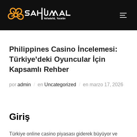
Saltar
al
ALTE
contenido
Philippines Casino İncelemesi:
Türkiye’deki Oyuncular İçin
Kapsamlı Rehber
Publicado
por
admin
en
Uncategorized
en
marzo 17, 2026
el
Giriş
Türkiye online casino piyasası giderek büyüyor ve