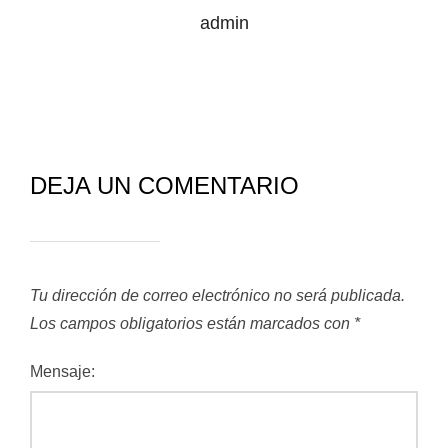
admin
DEJA UN COMENTARIO
Tu dirección de correo electrónico no será publicada.
Los campos obligatorios están marcados con
*
Mensaje: