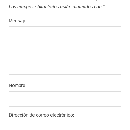
Los campos obligatorios están marcados con
*
Mensaje:
Nombre:
Dirección de correo electrónico: