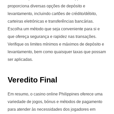
proporciona diversas opções de depósito e
levantamento, incluindo cartões de crédito/débito,
carteiras eletrónicas e transferências bancárias.
Escolha um método que seja conveniente para si e
que ofereça segurança e rapidez nas transações.
Verifique os limites mínimos e máximos de depósito e
levantamento, bem como quaisquer taxas que possam
ser aplicadas.
Veredito Final
Em resumo, o casino online Philippines oferece uma
variedade de jogos, bónus e métodos de pagamento
para atender às necessidades dos jogadores em