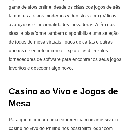
gama de slots online, desde os clássicos jogos de três
tambores até aos modernos video slots com gráficos
avançados e funcionalidades inovadoras. Além das
slots, a plataforma também disponibiliza uma seleção
de jogos de mesa virtuais, jogos de cartas e outras
opções de entretenimento. Explore os diferentes
fornecedores de software para encontrar os seus jogos
favoritos e descobrir algo novo.
Casino ao Vivo e Jogos de
Mesa
Para quem procura uma experiência mais imersiva, o
casino ao vivo do Philippines possibilita jogar com