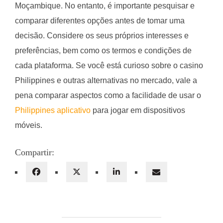
Moçambique. No entanto, é importante pesquisar e
comparar diferentes opções antes de tomar uma
decisão. Considere os seus próprios interesses e
preferências, bem como os termos e condições de
cada plataforma. Se você está curioso sobre o casino
Philippines e outras alternativas no mercado, vale a
pena comparar aspectos como a facilidade de usar o
Philippines aplicativo
para jogar em dispositivos
móveis.
Compartir: