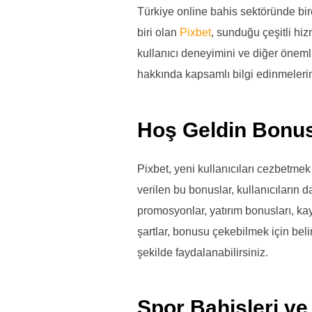
Türkiye online bahis sektöründe bir
biri olan
Pixbet
, sunduğu çeşitli hi
kullanıcı deneyimini ve diğer önemli
hakkında kapsamlı bilgi edinmelerini
Hoş Geldin Bonu
Pixbet, yeni kullanıcıları cezbetmek
verilen bu bonuslar, kullanıcıların 
promosyonlar, yatırım bonusları, kay
şartlar, bonusu çekebilmek için belir
şekilde faydalanabilirsiniz.
Spor Bahisleri ve