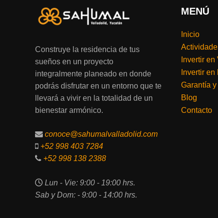
MENÚ
Inicio
Actividade
Construye la residencia de tus
Invertir en
sueños en un proyecto
Invertir e
integralmente planeado en donde
Garantía 
podrás disfrutar en un entorno que te
Blog
llevará a vivir en la totalidad de un
Contacto
bienestar armónico.
conoce@sahumalvalladolid.com
+52 998 403 7284
+52 998 138 2388
Lun - Vie: 9:00 - 19:00 hrs.
Sab y Dom: - 9:00 - 14:00 hrs.