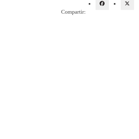
Compartir: