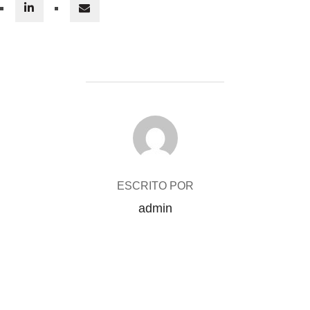
AUTOR DE LA ENTRADA
ESCRITO POR
admin