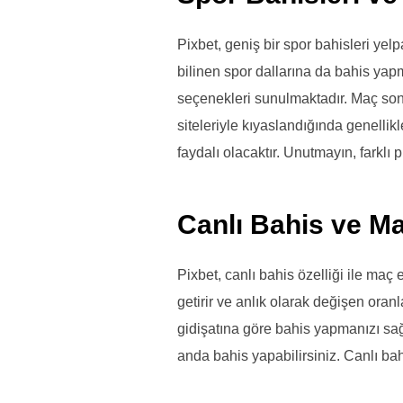
Pixbet, geniş bir spor bahisleri yel
bilinen spor dallarına da bahis yapma
seçenekleri sunulmaktadır. Maç sonucu
siteleriyle kıyaslandığında genellik
faydalı olacaktır. Unutmayın, farkl
Canlı Bahis ve Ma
Pixbet, canlı bahis özelliği ile m
getirir ve anlık olarak değişen oranl
gidişatına göre bahis yapmanızı sağ
anda bahis yapabilirsiniz. Canlı bah