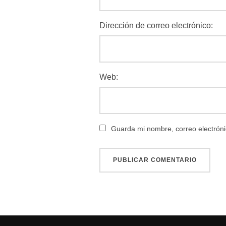
Dirección de correo electrónico:
Web:
Guarda mi nombre, correo electróni