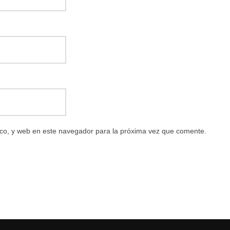
co, y web en este navegador para la próxima vez que comente.