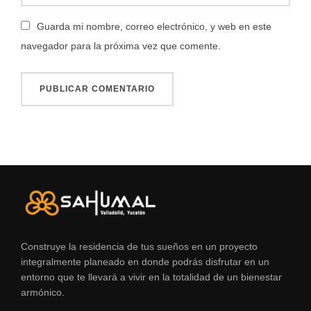
Guarda mi nombre, correo electrónico, y web en este
navegador para la próxima vez que comente.
Construye la residencia de tus sueños en un proyecto
integralmente planeado en donde podrás disfrutar en un
entorno que te llevará a vivir en la totalidad de un bienestar
armónico.