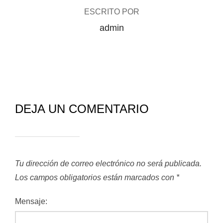
ESCRITO POR
admin
DEJA UN COMENTARIO
Tu dirección de correo electrónico no será publicada.
Los campos obligatorios están marcados con
*
Mensaje: