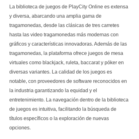
La biblioteca de juegos de PlayCity Online es extensa
y diversa, abarcando una amplia gama de
tragamonedas, desde las clásicas de tres carretes
hasta las video tragamonedas más modernas con
gráficos y características innovadoras. Además de las
tragamonedas, la plataforma ofrece juegos de mesa
virtuales como blackjack, ruleta, baccarat y póker en
diversas variantes. La calidad de los juegos es
notable, con proveedores de software reconocidos en
la industria garantizando la equidad y el
entretenimiento. La navegación dentro de la biblioteca
de juegos es intuitiva, facilitando la búsqueda de
títulos específicos o la exploración de nuevas
opciones.