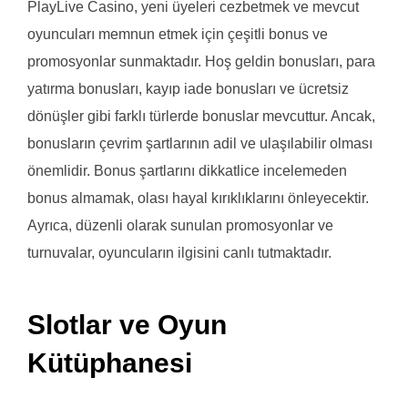
PlayLive Casino, yeni üyeleri cezbetmek ve mevcut
oyuncuları memnun etmek için çeşitli bonus ve
promosyonlar sunmaktadır. Hoş geldin bonusları, para
yatırma bonusları, kayıp iade bonusları ve ücretsiz
dönüşler gibi farklı türlerde bonuslar mevcuttur. Ancak,
bonusların çevrim şartlarının adil ve ulaşılabilir olması
önemlidir. Bonus şartlarını dikkatlice incelemeden
bonus almamak, olası hayal kırıklıklarını önleyecektir.
Ayrıca, düzenli olarak sunulan promosyonlar ve
turnuvalar, oyuncuların ilgisini canlı tutmaktadır.
Slotlar ve Oyun
Kütüphanesi