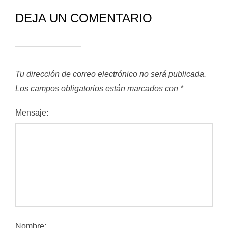
DEJA UN COMENTARIO
Tu dirección de correo electrónico no será publicada.
Los campos obligatorios están marcados con
*
Mensaje:
Nombre: