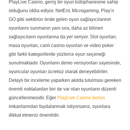
PlayLive Casino, geniş bir oyun kütüphanesine sahip
olduğunu iddia ediyor. NetEnt, Microgaming, Play’n
GO gibi sektörün önde gelen oyun sağlayıcılarının
oyunlarını sunmanın yanı sıra, daha az bilinen
sağlayıcıların oyunlarına da yer veriyor. Slot oyunları,
masa oyunları, canlı casino oyunları ve video poker
gibi farklı kategorilerde yüzlerce oyun seçeneği
sunulmaktadır. Oyunların demo versiyonları sayesinde,
oyuncular oyunları ücretsiz olarak deneyebilirler.
Detaylı bir inceleme yaparken akılda tutulması gereken
önemli noktalardan biri de var olan oyunların düzenli
güncellenmesidir. Eğer
PlayLive Casino bonus
imkanlarından faydalanmak istiyorsanız, oyunlara
dikkat etmeniz önemlidir.