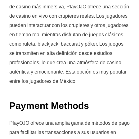
de casino más inmersiva, PlayOJO ofrece una sección
de casino en vivo con crupieres reales. Los jugadores
pueden interactuar con los crupieres y otros jugadores
en tiempo real mientras disfrutan de juegos clásicos
como ruleta, blackjack, baccarat y póker. Los juegos
se transmiten en alta definición desde estudios
profesionales, lo que crea una atmósfera de casino
auténtica y emocionante. Esta opción es muy popular
entre los jugadores de México.
Payment Methods
PlayOJO ofrece una amplia gama de métodos de pago
para facilitar las transacciones a sus usuarios en