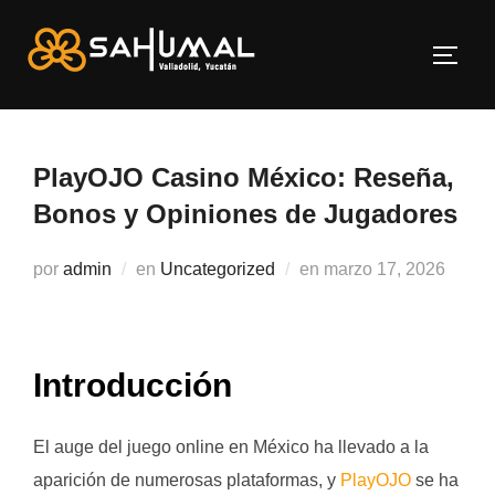
Saltar
al
ALTE
contenido
PlayOJO Casino México: Reseña,
Bonos y Opiniones de Jugadores
Publicado
por
admin
en
Uncategorized
en
marzo 17, 2026
el
Introducción
El auge del juego online en México ha llevado a la
aparición de numerosas plataformas, y
PlayOJO
se ha