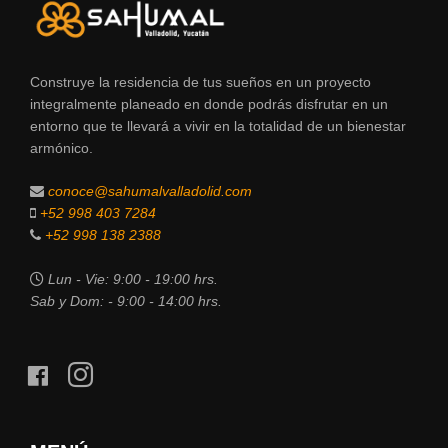
Construye la residencia de tus sueños en un proyecto
integralmente planeado en donde podrás disfrutar en un
entorno que te llevará a vivir en la totalidad de un bienestar
armónico.
conoce@sahumalvalladolid.com
+52 998 403 7284
+52 998 138 2388
Lun - Vie: 9:00 - 19:00 hrs.
Sab y Dom: - 9:00 - 14:00 hrs.
facebook
instagram