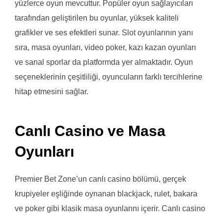
yüzlerce oyun mevcuttur. Popüler oyun sağlayıcıları
tarafından geliştirilen bu oyunlar, yüksek kaliteli
grafikler ve ses efektleri sunar. Slot oyunlarının yanı
sıra, masa oyunları, video poker, kazı kazan oyunları
ve sanal sporlar da platformda yer almaktadır. Oyun
seçeneklerinin çeşitliliği, oyuncuların farklı tercihlerine
hitap etmesini sağlar.
Canlı Casino ve Masa
Oyunları
Premier Bet Zone’un canlı casino bölümü, gerçek
krupiyeler eşliğinde oynanan blackjack, rulet, bakara
ve poker gibi klasik masa oyunlarını içerir. Canlı casino