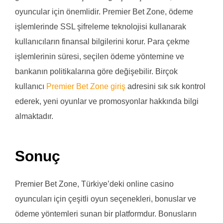
oyuncular için önemlidir. Premier Bet Zone, ödeme
işlemlerinde SSL şifreleme teknolojisi kullanarak
kullanıcıların finansal bilgilerini korur. Para çekme
işlemlerinin süresi, seçilen ödeme yöntemine ve
bankanın politikalarına göre değişebilir. Birçok
kullanıcı
Premier Bet Zone giriş
adresini sık sık kontrol
ederek, yeni oyunlar ve promosyonlar hakkında bilgi
almaktadır.
Sonuç
Premier Bet Zone, Türkiye’deki online casino
oyuncuları için çeşitli oyun seçenekleri, bonuslar ve
ödeme yöntemleri sunan bir platformdur. Bonusların