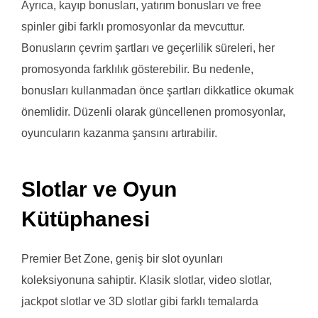
Ayrıca, kayıp bonusları, yatırım bonusları ve free
spinler gibi farklı promosyonlar da mevcuttur.
Bonusların çevrim şartları ve geçerlilik süreleri, her
promosyonda farklılık gösterebilir. Bu nedenle,
bonusları kullanmadan önce şartları dikkatlice okumak
önemlidir. Düzenli olarak güncellenen promosyonlar,
oyuncuların kazanma şansını artırabilir.
Slotlar ve Oyun
Kütüphanesi
Premier Bet Zone, geniş bir slot oyunları
koleksiyonuna sahiptir. Klasik slotlar, video slotlar,
jackpot slotlar ve 3D slotlar gibi farklı temalarda