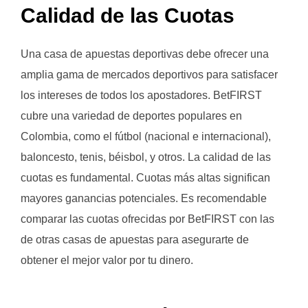
Calidad de las Cuotas
Una casa de apuestas deportivas debe ofrecer una
amplia gama de mercados deportivos para satisfacer
los intereses de todos los apostadores. BetFIRST
cubre una variedad de deportes populares en
Colombia, como el fútbol (nacional e internacional),
baloncesto, tenis, béisbol, y otros. La calidad de las
cuotas es fundamental. Cuotas más altas significan
mayores ganancias potenciales. Es recomendable
comparar las cuotas ofrecidas por BetFIRST con las
de otras casas de apuestas para asegurarte de
obtener el mejor valor por tu dinero.