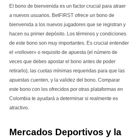
El bono de bienvenida es un factor crucial para atraer
a nuevos usuarios. BetFIRST ofrece un bono de
bienvenida a los nuevos jugadores que se registran y
hacen su primer depósito. Los términos y condiciones
de este bono son muy importantes. Es crucial entender
el «rollover» o requisito de apuesta (el número de
veces que debes apostar el bono antes de poder
retirarlo), las cuotas mínimas requeridas para que las
apuestas cuenten, y la validez del bono. Comparar
este bono con los ofrecidos por otras plataformas en
Colombia te ayudará a determinar si realmente es
atractivo.
Mercados Deportivos y la