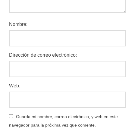
Nombre:
Dirección de correo electrónico:
Web:
Guarda mi nombre, correo electrónico, y web en este
navegador para la próxima vez que comente.