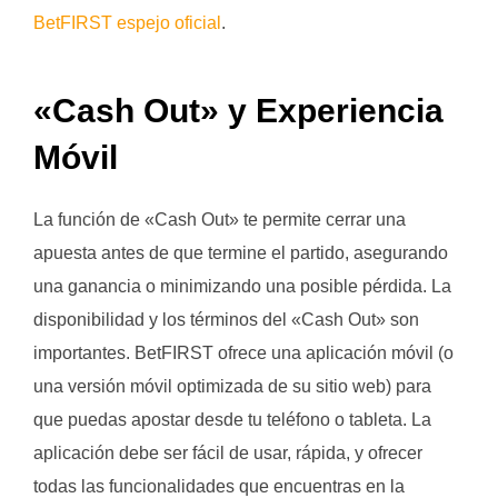
BetFIRST espejo oficial
.
«Cash Out» y Experiencia
Móvil
La función de «Cash Out» te permite cerrar una
apuesta antes de que termine el partido, asegurando
una ganancia o minimizando una posible pérdida. La
disponibilidad y los términos del «Cash Out» son
importantes. BetFIRST ofrece una aplicación móvil (o
una versión móvil optimizada de su sitio web) para
que puedas apostar desde tu teléfono o tableta. La
aplicación debe ser fácil de usar, rápida, y ofrecer
todas las funcionalidades que encuentras en la