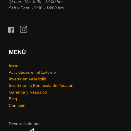
Lun - Vie: 9:00 - 19:00 hrs.
Sab y Dom: - 9:00 - 14:00 hrs.
facebook
instagram
MENÚ
Inicio
Actividades en el Entorno
Invertir en Valladolid
Invertir en la Península de Yucatán
Garantía y Respaldo
Blog
Contacto
Desarrollado por: