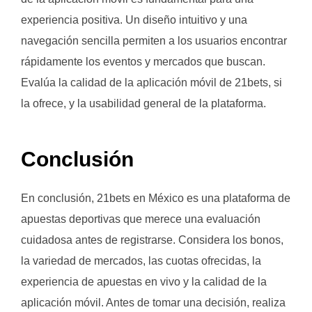
experiencia positiva. Un diseño intuitivo y una
navegación sencilla permiten a los usuarios encontrar
rápidamente los eventos y mercados que buscan.
Evalúa la calidad de la aplicación móvil de 21bets, si
la ofrece, y la usabilidad general de la plataforma.
Conclusión
En conclusión, 21bets en México es una plataforma de
apuestas deportivas que merece una evaluación
cuidadosa antes de registrarse. Considera los bonos,
la variedad de mercados, las cuotas ofrecidas, la
experiencia de apuestas en vivo y la calidad de la
aplicación móvil. Antes de tomar una decisión, realiza