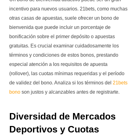
incentivo para nuevos usuarios. 21bets, como muchas
otras casas de apuestas, suele ofrecer un bono de
bienvenida que puede incluir un porcentaje de
bonificación sobre el primer depósito o apuestas
gratuitas. Es crucial examinar cuidadosamente los
términos y condiciones de estos bonos, prestando
especial atención a los requisitos de apuesta
(rollover), las cuotas mínimas requeridas y el período
de validez del bono. Analiza si los términos del
21bets
bono
son justos y alcanzables antes de registrarte.
Diversidad de Mercados
Deportivos y Cuotas