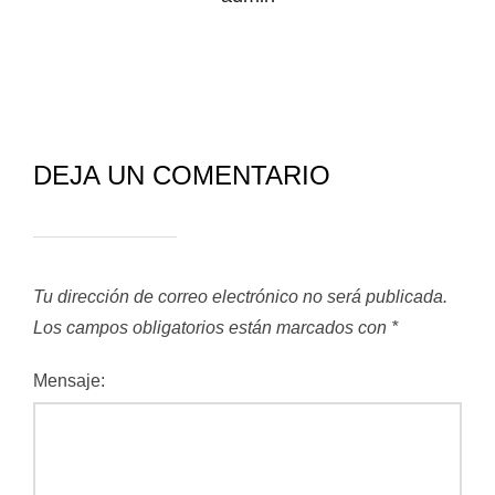
DEJA UN COMENTARIO
Tu dirección de correo electrónico no será publicada.
Los campos obligatorios están marcados con
*
Mensaje: