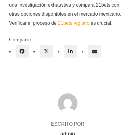
una investigación exhaustiva y compara 21bets con
otras opciones disponibles en el mercado mexicano.
Verificar el proceso de
21bets registro
es crucial.
Compartir:
AUTOR DE LA ENTRADA
ESCRITO POR
admin