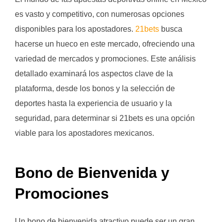
es vasto y competitivo, con numerosas opciones
disponibles para los apostadores.
21bets
busca
hacerse un hueco en este mercado, ofreciendo una
variedad de mercados y promociones. Este análisis
detallado examinará los aspectos clave de la
plataforma, desde los bonos y la selección de
deportes hasta la experiencia de usuario y la
seguridad, para determinar si 21bets es una opción
viable para los apostadores mexicanos.
Bono de Bienvenida y
Promociones
Un bono de bienvenida atractivo puede ser un gran