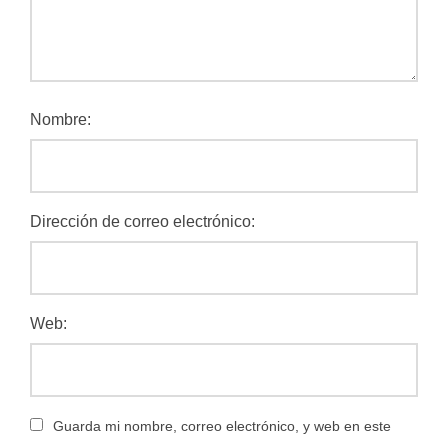
Nombre:
Dirección de correo electrónico:
Web:
Guarda mi nombre, correo electrónico, y web en este