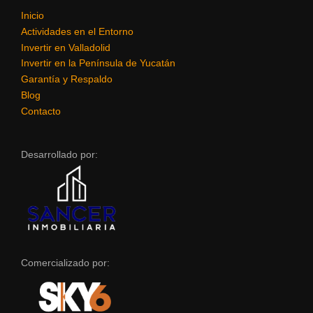
Inicio
Actividades en el Entorno
Invertir en Valladolid
Invertir en la Península de Yucatán
Garantía y Respaldo
Blog
Contacto
Desarrollado por:
Comercializado por: