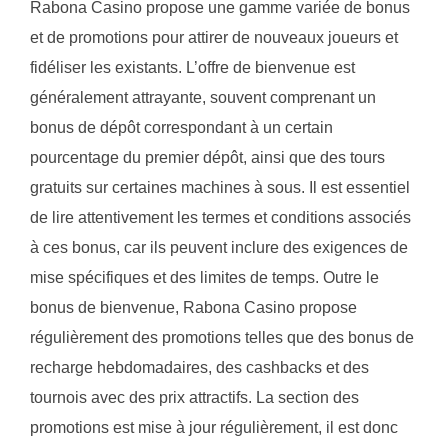
Rabona Casino propose une gamme variée de bonus
et de promotions pour attirer de nouveaux joueurs et
fidéliser les existants. L’offre de bienvenue est
généralement attrayante, souvent comprenant un
bonus de dépôt correspondant à un certain
pourcentage du premier dépôt, ainsi que des tours
gratuits sur certaines machines à sous. Il est essentiel
de lire attentivement les termes et conditions associés
à ces bonus, car ils peuvent inclure des exigences de
mise spécifiques et des limites de temps. Outre le
bonus de bienvenue, Rabona Casino propose
régulièrement des promotions telles que des bonus de
recharge hebdomadaires, des cashbacks et des
tournois avec des prix attractifs. La section des
promotions est mise à jour régulièrement, il est donc