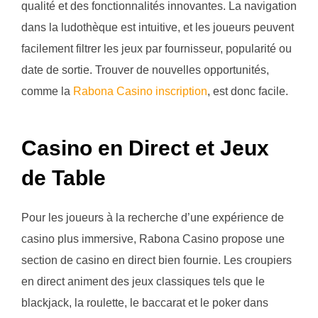
qualité et des fonctionnalités innovantes. La navigation
dans la ludothèque est intuitive, et les joueurs peuvent
facilement filtrer les jeux par fournisseur, popularité ou
date de sortie. Trouver de nouvelles opportunités,
comme la
Rabona Casino inscription
, est donc facile.
Casino en Direct et Jeux
de Table
Pour les joueurs à la recherche d’une expérience de
casino plus immersive, Rabona Casino propose une
section de casino en direct bien fournie. Les croupiers
en direct animent des jeux classiques tels que le
blackjack, la roulette, le baccarat et le poker dans