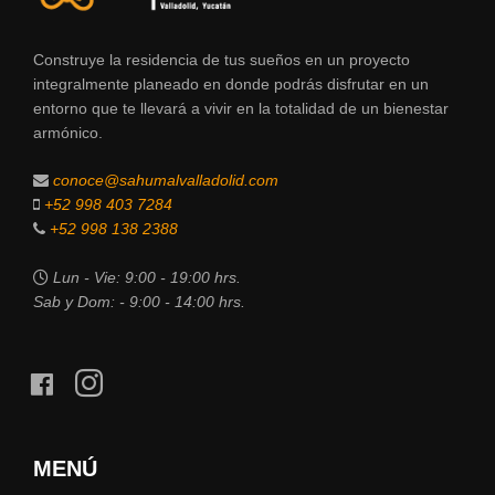
Construye la residencia de tus sueños en un proyecto
integralmente planeado en donde podrás disfrutar en un
entorno que te llevará a vivir en la totalidad de un bienestar
armónico.
conoce@sahumalvalladolid.com
+52 998 403 7284
+52 998 138 2388
Lun - Vie: 9:00 - 19:00 hrs.
Sab y Dom: - 9:00 - 14:00 hrs.
facebook
instagram
MENÚ