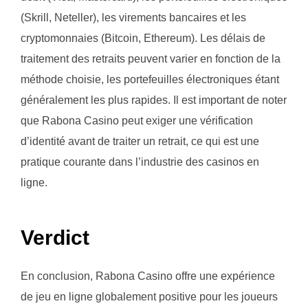
(Skrill, Neteller), les virements bancaires et les
cryptomonnaies (Bitcoin, Ethereum). Les délais de
traitement des retraits peuvent varier en fonction de la
méthode choisie, les portefeuilles électroniques étant
généralement les plus rapides. Il est important de noter
que Rabona Casino peut exiger une vérification
d’identité avant de traiter un retrait, ce qui est une
pratique courante dans l’industrie des casinos en
ligne.
Verdict
En conclusion, Rabona Casino offre une expérience
de jeu en ligne globalement positive pour les joueurs