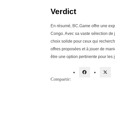
Verdict
En résumé, BC.Game offre une expér
Congo. Avec sa vaste sélection de 
choix solide pour ceux qui recherche
offres proposées et à jouer de mani
être une option pertinente pour le
Compartir: