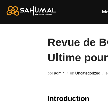
Saltar
al
Ini
contenido
Revue de B
Ultime pou
por
admin
en
Uncategorized
Introduction