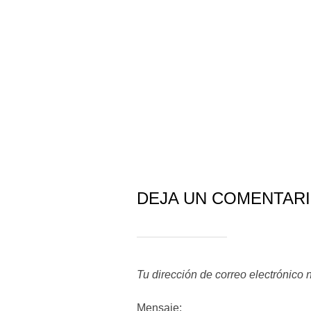
DEJA UN COMENTAR
Tu dirección de correo electrónico 
Mensaje: