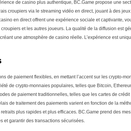
érience de casino plus authentique, BC.Game propose une secti
rais croupiers via le streaming vidéo en direct, jouant à des jeux
 casino en direct offrent une expérience sociale et captivante, v
s croupiers et les autres joueurs. La qualité de la diffusion est 
créant une atmosphère de casino réelle. L’expérience est uniqu
s
ns de paiement flexibles, en mettant l’accent sur les crypto-m
ariété de crypto-monnaies populaires, telles que Bitcoin, Ethereum
es de paiement traditionnelles, telles que les cartes de crédit 
lais de traitement des paiements varient en fonction de la métho
retraits plus rapides et plus efficaces. BC.Game prend des mes
s et garantir des transactions sécurisées.