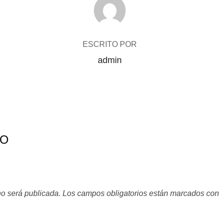
ESCRITO POR
admin
IO
no será publicada.
Los campos obligatorios están marcados co