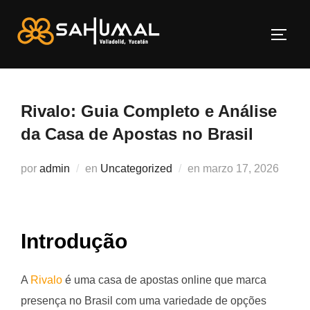
Saltar
al
ALTE
contenido
Rivalo: Guia Completo e Análise
da Casa de Apostas no Brasil
Publicado
por
admin
en
Uncategorized
en
marzo 17, 2026
el
Introdução
A
Rivalo
é uma casa de apostas online que marca
presença no Brasil com uma variedade de opções