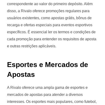
correspondente ao valor do primeiro depósito. Além
disso, a Rivalo oferece promoções regulares para
usuários existentes, como apostas grátis, bônus de
recarga e ofertas especiais para eventos esportivos
específicos. É essencial ler os termos e condições de
cada promoção para entender os requisitos de aposta
e outras restrições aplicáveis.
Esportes e Mercados de
Apostas
A Rivalo oferece uma ampla gama de esportes e
mercados de apostas para atender a diversos
interesses. Os esportes mais populares, como futebol,