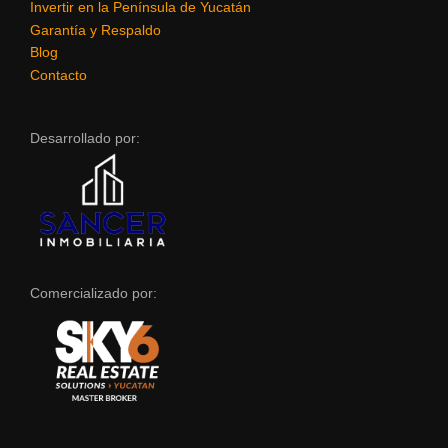
Invertir en la Península de Yucatán
Garantía y Respaldo
Blog
Contacto
Desarrollado por:
Comercializado por: