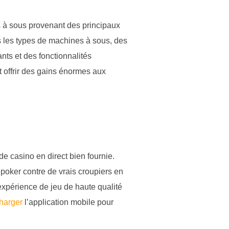
 à sous provenant des principaux
s les types de machines à sous, des
ts et des fonctionnalités
 offrir des gains énormes aux
e casino en direct bien fournie.
e poker contre de vrais croupiers en
expérience de jeu de haute qualité
harger
l’application mobile pour