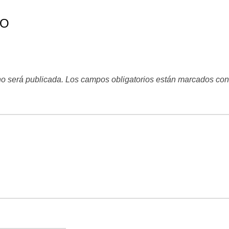
IO
no será publicada.
Los campos obligatorios están marcados co