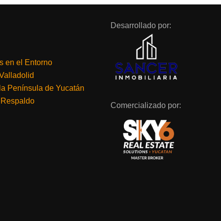
Desarrollado por:
s en el Entorno
 Valladolid
n la Península de Yucatán
y Respaldo
Comercializado por: