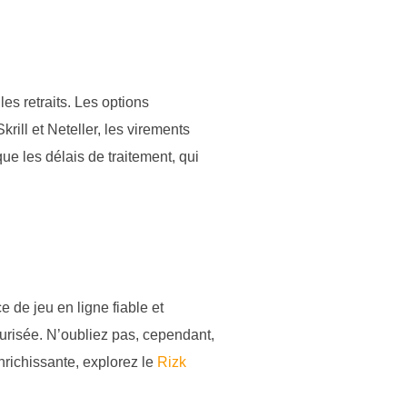
s retraits. Les options
rill et Neteller, les virements
 que les délais de traitement, qui
 de jeu en ligne fiable et
écurisée. N’oubliez pas, cependant,
nrichissante, explorez le
Rizk