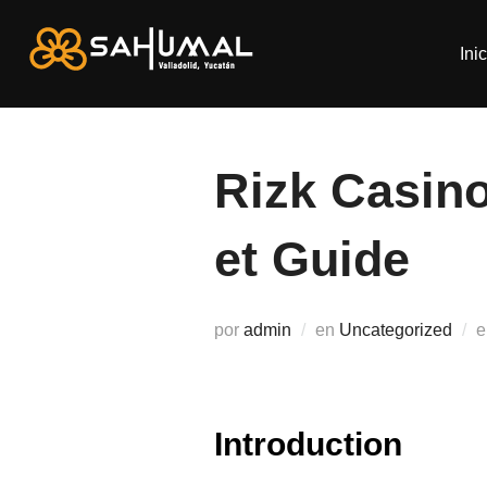
Saltar
al
Ini
contenido
Rizk Casino
et Guide
por
admin
en
Uncategorized
Introduction