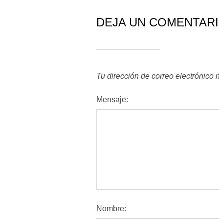
DEJA UN COMENTAR
Tu dirección de correo electrónico 
Mensaje:
Nombre: