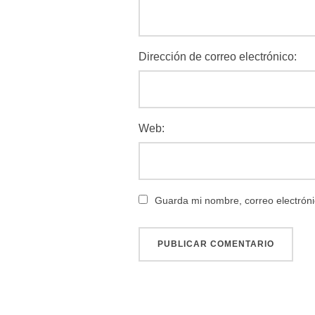
Dirección de correo electrónico:
Web:
Guarda mi nombre, correo electróni