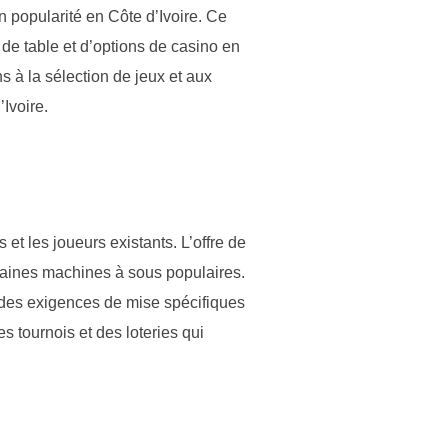
n popularité en Côte d’Ivoire. Ce
de table et d’options de casino en
s à la sélection de jeux et aux
Ivoire.
t les joueurs existants. L’offre de
taines machines à sous populaires.
re des exigences de mise spécifiques
 tournois et des loteries qui