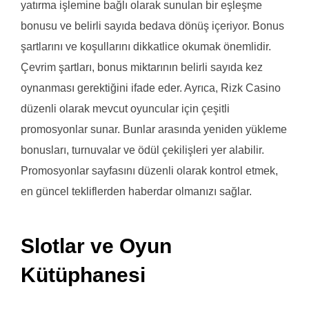
yatırma işlemine bağlı olarak sunulan bir eşleşme
bonusu ve belirli sayıda bedava dönüş içeriyor. Bonus
şartlarını ve koşullarını dikkatlice okumak önemlidir.
Çevrim şartları, bonus miktarının belirli sayıda kez
oynanması gerektiğini ifade eder. Ayrıca, Rizk Casino
düzenli olarak mevcut oyuncular için çeşitli
promosyonlar sunar. Bunlar arasında yeniden yükleme
bonusları, turnuvalar ve ödül çekilişleri yer alabilir.
Promosyonlar sayfasını düzenli olarak kontrol etmek,
en güncel tekliflerden haberdar olmanızı sağlar.
Slotlar ve Oyun
Kütüphanesi