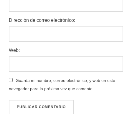
Dirección de correo electrónico:
Web:
Guarda mi nombre, correo electrónico, y web en este
navegador para la próxima vez que comente.