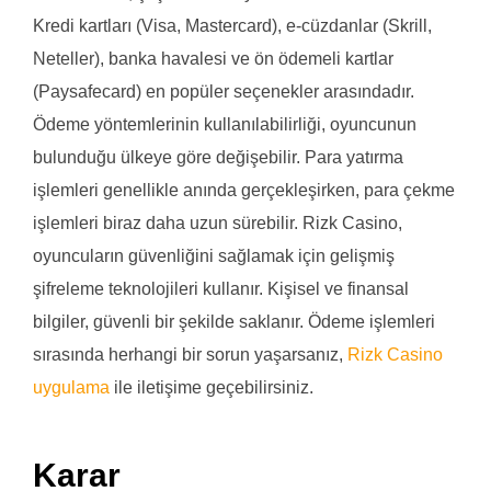
Kredi kartları (Visa, Mastercard), e-cüzdanlar (Skrill,
Neteller), banka havalesi ve ön ödemeli kartlar
(Paysafecard) en popüler seçenekler arasındadır.
Ödeme yöntemlerinin kullanılabilirliği, oyuncunun
bulunduğu ülkeye göre değişebilir. Para yatırma
işlemleri genellikle anında gerçekleşirken, para çekme
işlemleri biraz daha uzun sürebilir. Rizk Casino,
oyuncuların güvenliğini sağlamak için gelişmiş
şifreleme teknolojileri kullanır. Kişisel ve finansal
bilgiler, güvenli bir şekilde saklanır. Ödeme işlemleri
sırasında herhangi bir sorun yaşarsanız,
Rizk Casino
uygulama
ile iletişime geçebilirsiniz.
Karar