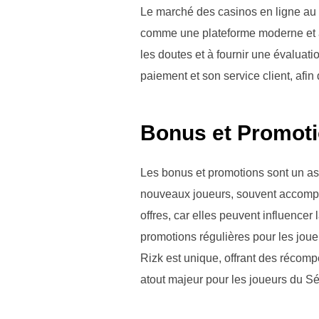
Le marché des casinos en ligne au S
comme une plateforme moderne et at
les doutes et à fournir une évaluat
paiement et son service client, afin
Bonus et Promot
Les bonus et promotions sont un asp
nouveaux joueurs, souvent accompagn
offres, car elles peuvent influencer
promotions régulières pour les joue
Rizk est unique, offrant des récom
atout majeur pour les joueurs du S