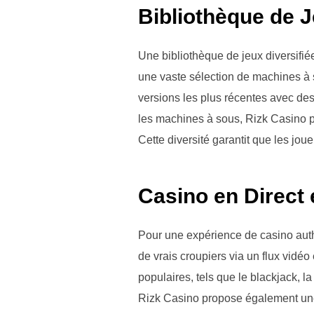
Bibliothèque de J
Une bibliothèque de jeux diversifié
une vaste sélection de machines à
versions les plus récentes avec des
les machines à sous, Rizk Casino pr
Cette diversité garantit que les jo
Casino en Direct 
Pour une expérience de casino auth
de vrais croupiers via un flux vidéo
populaires, tels que le blackjack, la
Rizk Casino propose également une 