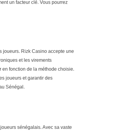
ment un facteur clé. Vous pourrez
es joueurs. Rizk Casino accepte une
roniques et les virements
r en fonction de la méthode choisie.
es joueurs et garantir des
 au Sénégal.
 joueurs sénégalais. Avec sa vaste