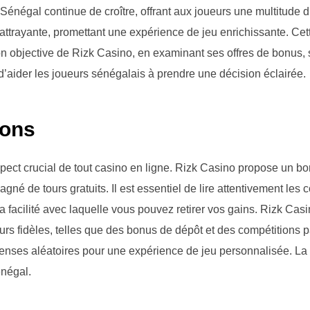
énégal continue de croître, offrant aux joueurs une multitude d
trayante, promettant une expérience de jeu enrichissante. Cett
ion objective de Rizk Casino, en examinant ses offres de bonus, 
 d’aider les joueurs sénégalais à prendre une décision éclairée.
ions
ect crucial de tout casino en ligne. Rizk Casino propose un bon
é de tours gratuits. Il est essentiel de lire attentivement les
 la facilité avec laquelle vous pouvez retirer vos gains. Rizk C
urs fidèles, telles que des bonus de dépôt et des compétitions 
penses aléatoires pour une expérience de jeu personnalisée. La 
énégal.