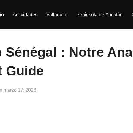
cio
Actividades
Valladolid
Península de Yucatán
 Sénégal : Notre Ana
t Guide
Publicado
en
marzo 17, 2026
el