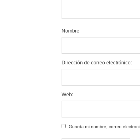
Nombre:
Dirección de correo electrónico:
Web:
Guarda mi nombre, correo electróni