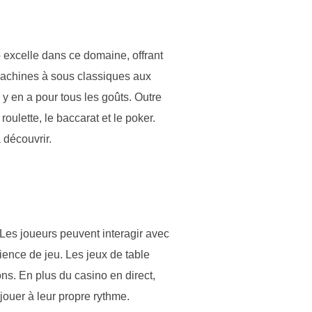
o excelle dans ce domaine, offrant
achines à sous classiques aux
 y en a pour tous les goûts. Outre
ulette, le baccarat et le poker.
 découvrir.
Les joueurs peuvent interagir avec
rience de jeu. Les jeux de table
ions. En plus du casino en direct,
ouer à leur propre rythme.