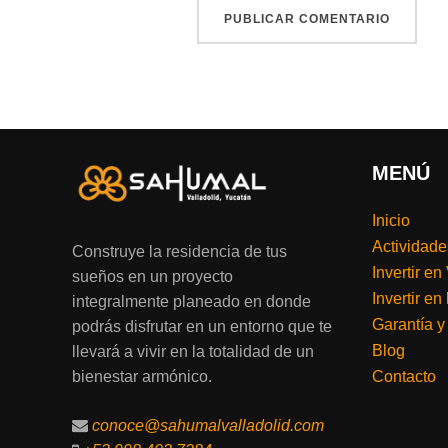
MENÚ
Inicio
Actividade
Construye la residencia de tus
Invertir en
sueños en un proyecto
Invertir e
integralmente planeado en donde
Garantía 
podrás disfrutar en un entorno que te
Blog
llevará a vivir en la totalidad de un
Contacto
bienestar armónico.
conoce@sahumalvalladolid.com