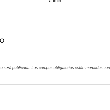
admin
IO
no será publicada.
Los campos obligatorios están marcados co