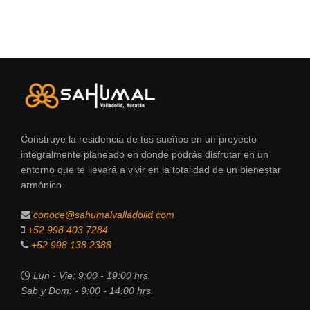
Construye la residencia de tus sueños en un proyecto
integralmente planeado en donde podrás disfrutar en un
entorno que te llevará a vivir en la totalidad de un bienestar
armónico.
conoce@sahumalvalladolid.com
+52 998 403 7284
+52 998 138 2388
Lun - Vie: 9:00 - 19:00 hrs.
Sab y Dom: - 9:00 - 14:00 hrs.