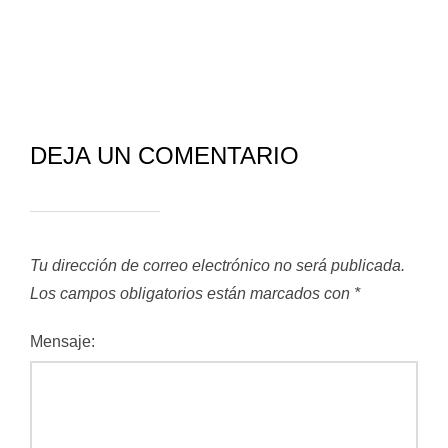
DEJA UN COMENTARIO
Tu dirección de correo electrónico no será publicada.
Los campos obligatorios están marcados con
*
Mensaje: