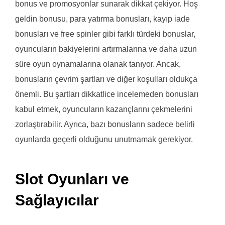
bonus ve promosyonlar sunarak dikkat çekiyor. Hoş
geldin bonusu, para yatırma bonusları, kayıp iade
bonusları ve free spinler gibi farklı türdeki bonuslar,
oyuncuların bakiyelerini artırmalarına ve daha uzun
süre oyun oynamalarına olanak tanıyor. Ancak,
bonusların çevrim şartları ve diğer koşulları oldukça
önemli. Bu şartları dikkatlice incelemeden bonusları
kabul etmek, oyuncuların kazançlarını çekmelerini
zorlaştırabilir. Ayrıca, bazı bonusların sadece belirli
oyunlarda geçerli olduğunu unutmamak gerekiyor.
Slot Oyunları ve
Sağlayıcılar