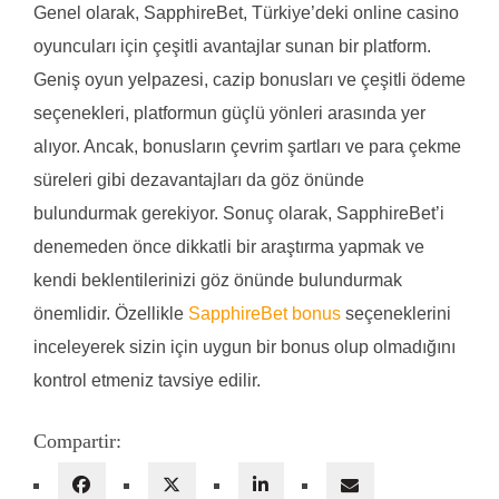
Genel olarak, SapphireBet, Türkiye’deki online casino
oyuncuları için çeşitli avantajlar sunan bir platform.
Geniş oyun yelpazesi, cazip bonusları ve çeşitli ödeme
seçenekleri, platformun güçlü yönleri arasında yer
alıyor. Ancak, bonusların çevrim şartları ve para çekme
süreleri gibi dezavantajları da göz önünde
bulundurmak gerekiyor. Sonuç olarak, SapphireBet’i
denemeden önce dikkatli bir araştırma yapmak ve
kendi beklentilerinizi göz önünde bulundurmak
önemlidir. Özellikle
SapphireBet bonus
seçeneklerini
inceleyerek sizin için uygun bir bonus olup olmadığını
kontrol etmeniz tavsiye edilir.
Compartir: