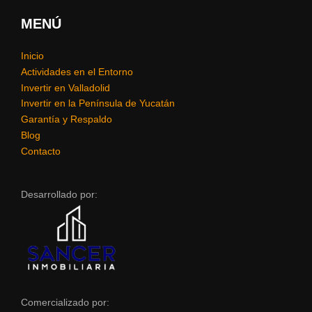
MENÚ
Inicio
Actividades en el Entorno
Invertir en Valladolid
Invertir en la Península de Yucatán
Garantía y Respaldo
Blog
Contacto
Desarrollado por:
Comercializado por: