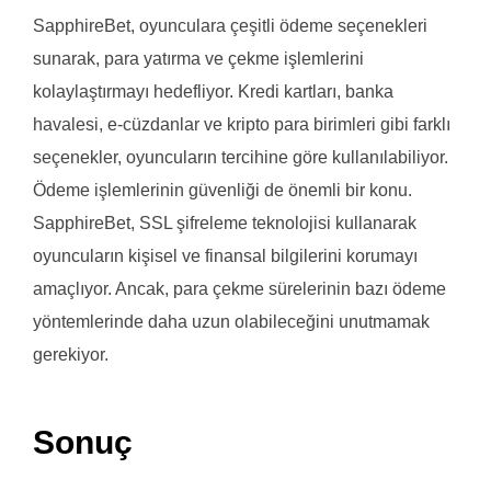
SapphireBet, oyunculara çeşitli ödeme seçenekleri
sunarak, para yatırma ve çekme işlemlerini
kolaylaştırmayı hedefliyor. Kredi kartları, banka
havalesi, e-cüzdanlar ve kripto para birimleri gibi farklı
seçenekler, oyuncuların tercihine göre kullanılabiliyor.
Ödeme işlemlerinin güvenliği de önemli bir konu.
SapphireBet, SSL şifreleme teknolojisi kullanarak
oyuncuların kişisel ve finansal bilgilerini korumayı
amaçlıyor. Ancak, para çekme sürelerinin bazı ödeme
yöntemlerinde daha uzun olabileceğini unutmamak
gerekiyor.
Sonuç