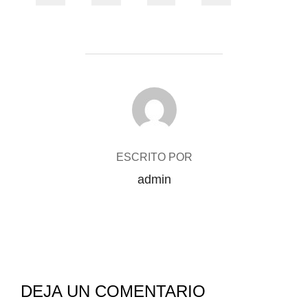
AUTOR DE LA ENTRADA
ESCRITO POR
admin
DEJA UN COMENTARIO