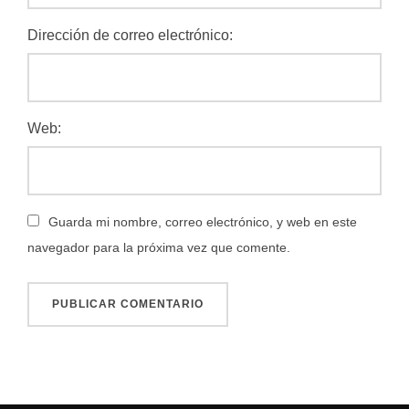
Dirección de correo electrónico:
Web:
Guarda mi nombre, correo electrónico, y web en este
navegador para la próxima vez que comente.