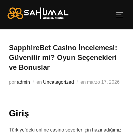
Saltar
al
ALTE
contenido
SapphireBet Casino İncelemesi:
Güvenilir mi? Oyun Seçenekleri
ve Bonuslar
Publicado
por
admin
en
Uncategorized
en
marzo 17, 2026
el
Giriş
Türkiye’deki online casino severler için hazırladığımız